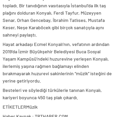
topladı. Bir tanıdığının vasıtasıyla İstanbul’da ilk taş
plağını dolduran Konyalı, Ferdi Tayfur, Müzeyyen
Senar, Orhan Gencebay, İbrahim Tatlıses, Mustafa
Keser, Neşe Karaböcek gibi birçok sanatçıyla aynı
sahneyi paylaştı.
Hayat arkadaşı Ecmel Konyalı’nın, vefatının ardından
2019’da İzmir Büyükşehir Belediyesi Buca Sosyal
Yaşam Kampüsü’ndeki huzurevine yerleşen Konyalı,
ilerlemiş yaşına rağmen bağlamayı elinden
bırakmayarak huzurevi sakinlerinin “müzik” isteğini de
yerine getiriyordu.
Besteleri ve söylediği türkülerle tanınan Konyalı,
kariyeri boyunca 450 taş plak çıkardı.
ETİKETLERMüzik
Haber Kaynak : TRTHABER.COM