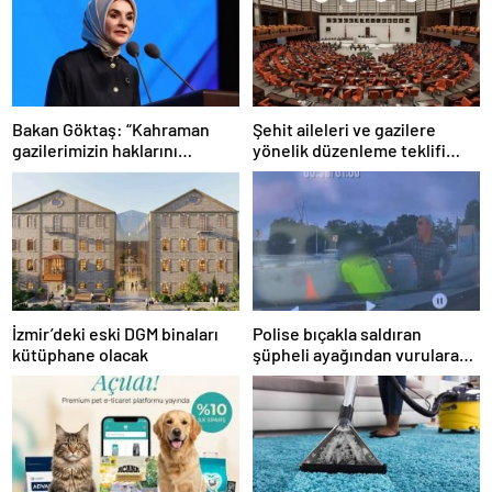
Bakan Göktaş: “Kahraman
Şehit aileleri ve gazilere
gazilerimizin haklarını
yönelik düzenleme teklifi
güçlendiren yeni bir dönemin
Meclis’te kabul edildi
kapılarını aralıyoruz”
İzmir’deki eski DGM binaları
Polise bıçakla saldıran
kütüphane olacak
şüpheli ayağından vurularak
yakalandı