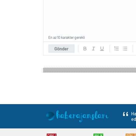
En az 10 karakter gerekli
Gönder
Haber Ajansları
Gündem
3.Sayfa
Pegasus Uça
Pegasus Uçağına Yı