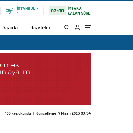
İMSAK'A
İSTANBUL
02:00
KALAN SÜRE
°
Yazarlar
Gazeteler