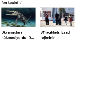
fon kesintisi
Okyanuslara
BM açıkladı: Esad
hükmediyordu: Dev
rejiminin
deniz canavarı fosili
devrilmesinden bu
bulundu
yana 1,4 milyondan
fazla Suriyeli
ülkelerine döndü