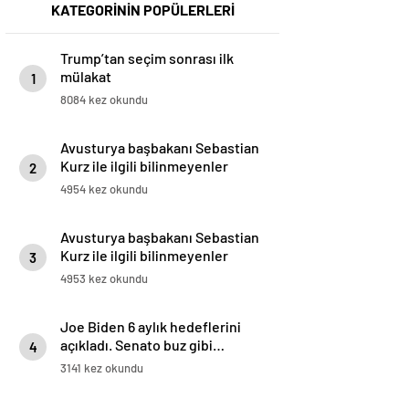
KATEGORİNİN POPÜLERLERİ
Trump’tan seçim sonrası ilk
mülakat
1
8084 kez okundu
Avusturya başbakanı Sebastian
Kurz ile ilgili bilinmeyenler
2
4954 kez okundu
Avusturya başbakanı Sebastian
Kurz ile ilgili bilinmeyenler
3
4953 kez okundu
Joe Biden 6 aylık hedeflerini
açıkladı. Senato buz gibi…
4
3141 kez okundu