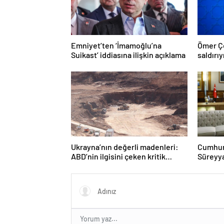
Emniyet’ten ‘İmamoğlu’na
Ömer Çe
Suikast’ iddiasına ilişkin açıklama
saldırıy
Ukrayna’nın değerli madenleri:
Cumhurb
ABD’nin ilgisini çeken kritik
Süreyya
kaynaklar
diyaloğ