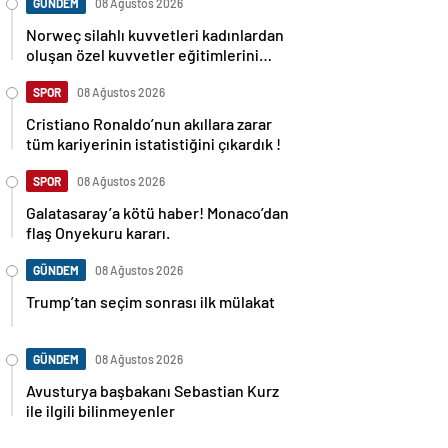
GÜNDEM
08 Ağustos 2026
Norweç silahlı kuvvetleri kadınlardan
oluşan özel kuvvetler eğitimlerini
başlattı.
SPOR
08 Ağustos 2026
Cristiano Ronaldo’nun akıllara zarar
tüm kariyerinin istatistiğini çıkardık !
SPOR
08 Ağustos 2026
Galatasaray’a kötü haber! Monaco’dan
flaş Onyekuru kararı.
GÜNDEM
08 Ağustos 2026
Trump’tan seçim sonrası ilk mülakat
GÜNDEM
08 Ağustos 2026
Avusturya başbakanı Sebastian Kurz
ile ilgili bilinmeyenler