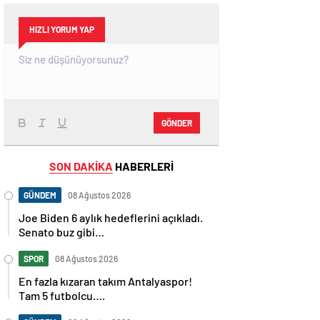
HIZLI YORUM YAP
GÖNDER
SON DAKİKA
HABERLERİ
GÜNDEM
08 Ağustos 2026
Joe Biden 6 aylık hedeflerini açıkladı.
Senato buz gibi…
SPOR
08 Ağustos 2026
En fazla kızaran takım Antalyaspor!
Tam 5 futbolcu….