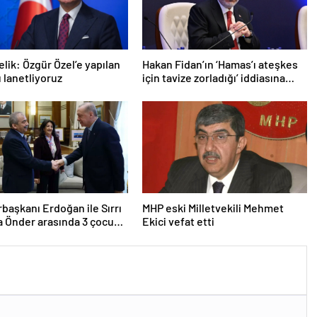
lik: Özgür Özel’e yapılan
Hakan Fidan’ın ‘Hamas’ı ateşkes
ı lanetliyoruz
için tavize zorladığı’ iddiasına
yalanlama
aşkanı Erdoğan ile Sırrı
MHP eski Milletvekili Mehmet
 Önder arasında 3 çocuk
Ekici vefat etti
u