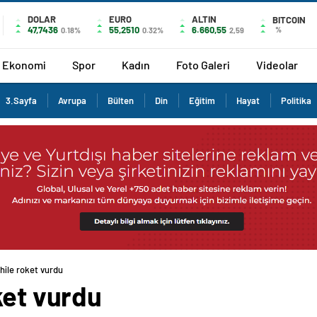
DOLAR
EURO
ALTIN
BITCOIN
47,7436
55,2510
6.660,55
%
0.18%
0.32%
2,59
Ekonomi
Spor
Kadın
Foto Galeri
Videolar
3.Sayfa
Avrupa
Bülten
Din
Eğitim
Hayat
Politika
hile roket vurdu
ket vurdu