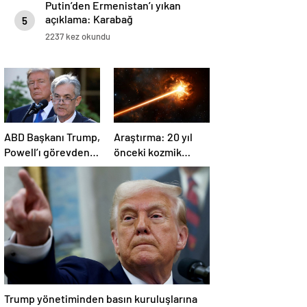
Putin’den Ermenistan’ı yıkan
açıklama: Karabağ
5
Azerbaycan’ın ayrılmaz bir
2237 kez okundu
parçasıdır!
ABD Başkanı Trump,
Araştırma: 20 yıl
Powell’ı görevden
önceki kozmik
almayacağını
patlama, element
söyledi
oluşumunda önemli
rol oynuyor
Trump yönetiminden basın kuruluşlarına