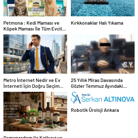
Petmona : Kedi Maması ve
Kırkkonaklar Halı Yıkama
Köpek Maması İle Tüm Evcil
Hayvan Ürünleri
Metro İnternet Nedir ve Ev
25 Yıllık Miras Davasında
İnterneti İçin Doğru Seçim
Gözler Temmuz Ayındaki
Nasıl Yapılır
Karar Duruşmasına Çevrildi
Robotik Üroloji Ankara
Osmanzadem ile Katkısız ve