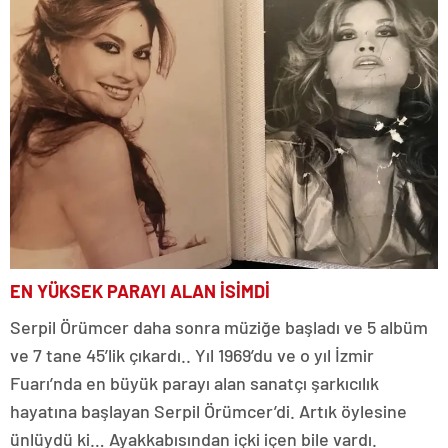
EN YÜKSEK PARAYI ALAN İSİMDİ
Serpil Örümcer daha sonra müziğe başladı ve 5 albüm
ve 7 tane 45’lik çıkardı.. Yıl 1969’du ve o yıl İzmir
Fuarı’nda en büyük parayı alan sanatçı şarkıcılık
hayatına başlayan Serpil Örümcer’di. Artık öylesine
ünlüydü ki… Ayakkabısından içki içen bile vardı.