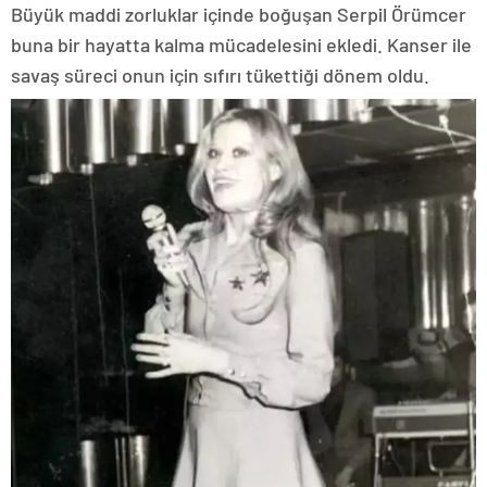
Büyük maddi zorluklar içinde boğuşan Serpil Örümcer
buna bir hayatta kalma mücadelesini ekledi. Kanser ile
savaş süreci onun için sıfırı tükettiği dönem oldu.