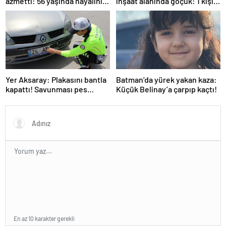
azmetti: 56 yaşında hayalini
inşaat alanında göçük: 1 kişi
kurduğu ehliyete kavuştu
hayatını kaybetti
Yer Aksaray: Plakasını bantla
Batman’da yürek yakan kaza:
kapattı! Savunması pes
Küçük Belinay’a çarpıp kaçtı!
dedirtti
En az 10 karakter gerekli