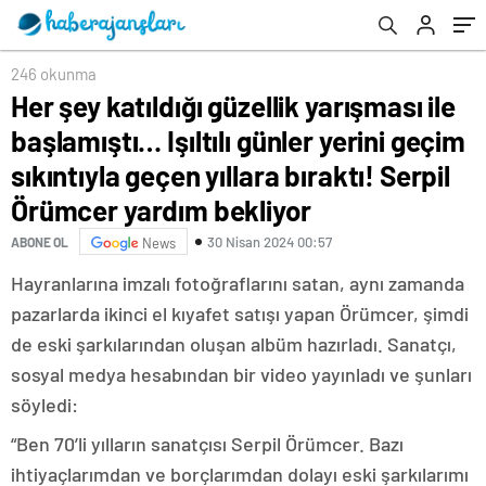
sıkıntıyla geçen yıllara bıraktı! Serpil
‘Kate’in yasak aşkı canına kıydı’… Sessizlik
Örümcer yardım bekliyor
uzadıkça söylentiler sertleşiyor
246 okunma
Her şey katıldığı güzellik yarışması ile
başlamıştı… Işıltılı günler yerini geçim
sıkıntıyla geçen yıllara bıraktı! Serpil
Örümcer yardım bekliyor
30 Nisan 2024 00:57
ABONE OL
News
Hayranlarına imzalı fotoğraflarını satan, aynı zamanda
pazarlarda ikinci el kıyafet satışı yapan Örümcer, şimdi
de eski şarkılarından oluşan albüm hazırladı. Sanatçı,
sosyal medya hesabından bir video yayınladı ve şunları
söyledi:
“Ben 70’li yılların sanatçısı Serpil Örümcer. Bazı
ihtiyaçlarımdan ve borçlarımdan dolayı eski şarkılarımı