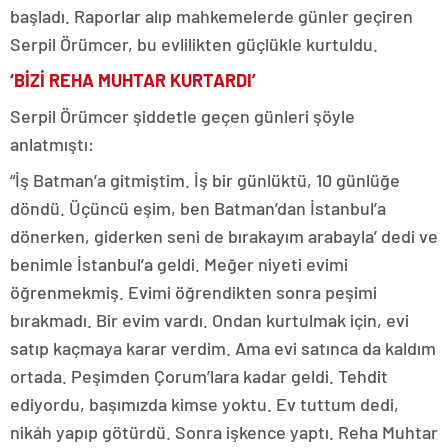
başladı. Raporlar alıp mahkemelerde günler geçiren
Serpil Örümcer, bu evlilikten güçlükle kurtuldu.
‘BİZİ REHA MUHTAR KURTARDI’
Serpil Örümcer şiddetle geçen günleri şöyle
anlatmıştı:
“İş Batman’a gitmiştim. İş bir günlüktü, 10 günlüğe
döndü. Üçüncü eşim, ben Batman’dan İstanbul’a
dönerken, giderken seni de bırakayım arabayla’ dedi ve
benimle İstanbul’a geldi. Meğer niyeti evimi
öğrenmekmiş. Evimi öğrendikten sonra peşimi
bırakmadı. Bir evim vardı. Ondan kurtulmak için, evi
satıp kaçmaya karar verdim. Ama evi satınca da kaldım
ortada. Peşimden Çorum’lara kadar geldi. Tehdit
ediyordu, başımızda kimse yoktu. Ev tuttum dedi,
nikáh yapıp götürdü. Sonra işkence yaptı. Reha Muhtar