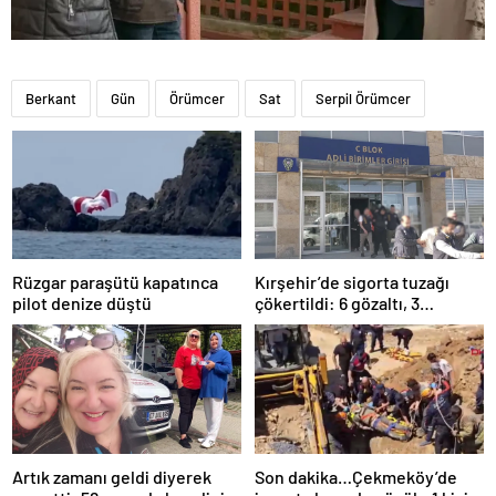
Berkant
Gün
Örümcer
Sat
Serpil Örümcer
Rüzgar paraşütü kapatınca
Kırşehir’de sigorta tuzağı
pilot denize düştü
çökertildi: 6 gözaltı, 3
tutuklama
Artık zamanı geldi diyerek
Son dakika…Çekmeköy’de