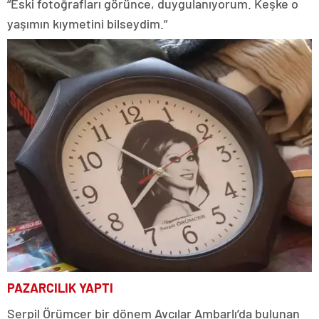
“Eski fotoğrafları görünce, duygulanıyorum. Keşke o
yaşımın kıymetini bilseydim.”
PAZARCILIK YAPTI
Serpil Örümcer bir dönem Avcılar Ambarlı’da bulunan