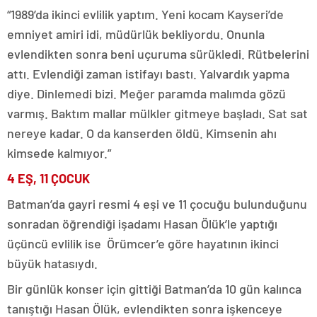
“1989’da ikinci evlilik yaptım. Yeni kocam Kayseri’de
emniyet amiri idi, müdürlük bekliyordu. Onunla
evlendikten sonra beni uçuruma sürükledi. Rütbelerini
attı. Evlendiği zaman istifayı bastı. Yalvardık yapma
diye. Dinlemedi bizi. Meğer paramda malımda gözü
varmış. Baktım mallar mülkler gitmeye başladı. Sat sat
nereye kadar. O da kanserden öldü. Kimsenin ahı
kimsede kalmıyor.”
4 EŞ, 11 ÇOCUK
Batman’da gayri resmi 4 eşi ve 11 çocuğu bulunduğunu
sonradan öğrendiği işadamı Hasan Ölük’le yaptığı
üçüncü evlilik ise Örümcer’e göre hayatının ikinci
büyük hatasıydı.
Bir günlük konser için gittiği Batman’da 10 gün kalınca
tanıştığı Hasan Ölük, evlendikten sonra işkenceye