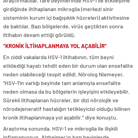
Araştırmacılar, fare beyinlerinde HSV-1 ile etkileşime
girdiğinde iltihaplanan mikroglia (merkezi sinir
sisteminin kurum içi bağışıklık hücreleri) aktivitesine
de baktılar. Bazı bölgelerde, virüs geçtikten sonra
iltihabın devam ettiği görüldü.
“KRONİK İLTİHAPLANMAYA YOL AÇABİLİR”
En ciddi vakalarda HSV-1 iltihabının, tüm beyni
etkilediği hayatı tehdit eden bir durum olan ensefalite
neden olabileceği tespit edildi. Nörolog Niemeyer,
“HSV-1’in varlığı beyinde tam anlamıyla ensefalite
neden olmasa da bu bölgelerin işleyişini etkileyebilir.
Sürekli iltihaplanan hücreler, bir dizi nörolojik ve
nörodejeneratif hastalığın tetikleyicisi olduğu bilinen
kronik iltihaplanmaya yol açabilir.” diye konuştu.
Araştırma sonunda, HSV-1 ve mikroglia ile ilişkili
inflamasyonun, Alzheimer’ın bazı beyinlerde