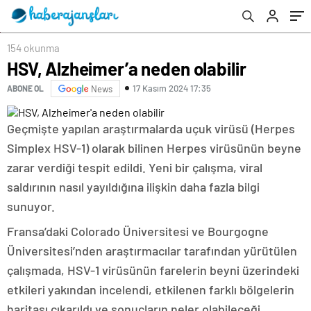
154 okunma
HSV, Alzheimer’a neden olabilir
17 Kasım 2024 17:35
ABONE OL
News
Geçmişte yapılan araştırmalarda uçuk virüsü (Herpes
Simplex HSV-1) olarak bilinen Herpes virüsünün beyne
zarar verdiği tespit edildi. Yeni bir çalışma, viral
saldırının nasıl yayıldığına ilişkin daha fazla bilgi
sunuyor.
Fransa’daki Colorado Üniversitesi ve Bourgogne
Üniversitesi’nden araştırmacılar tarafından yürütülen
çalışmada, HSV-1 virüsünün farelerin beyni üzerindeki
etkileri yakından incelendi, etkilenen farklı bölgelerin
haritası çıkarıldı ve sonuçların neler olabileceği