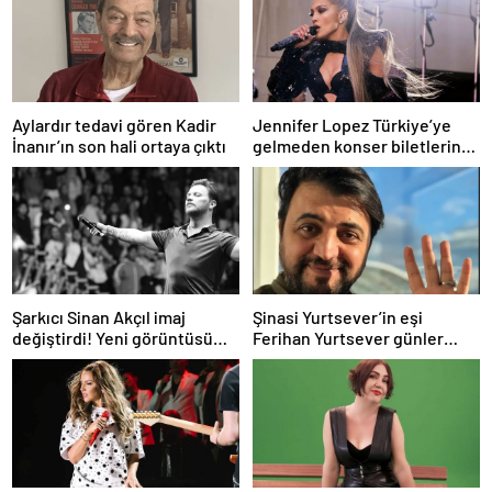
Aylardır tedavi gören Kadir
Jennifer Lopez Türkiye’ye
İnanır’ın son hali ortaya çıktı
gelmeden konser biletlerine
zam geldi
Şarkıcı Sinan Akçıl imaj
Şinasi Yurtsever’in eşi
değiştirdi! Yeni görüntüsü
Ferihan Yurtsever günler
gündem oldu
sonra paylaşım yaptı