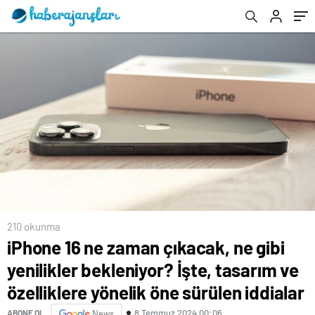
özelliklere yönelik öne sürülen iddialar
sayısında son durum…
210 okunma
iPhone 16 ne zaman çıkacak, ne gibi
yenilikler bekleniyor? İşte, tasarım ve
özelliklere yönelik öne sürülen iddialar
8 Temmuz 2024 00:06
ABONE OL
News