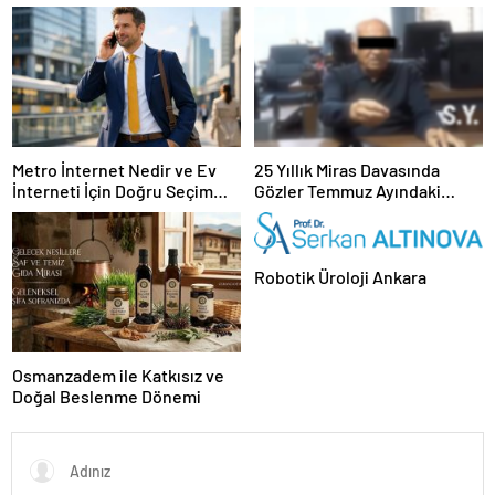
Hayvan Ürünleri
Metro İnternet Nedir ve Ev
25 Yıllık Miras Davasında
İnterneti İçin Doğru Seçim
Gözler Temmuz Ayındaki
Nasıl Yapılır
Karar Duruşmasına Çevrildi
Robotik Üroloji Ankara
Osmanzadem ile Katkısız ve
Doğal Beslenme Dönemi