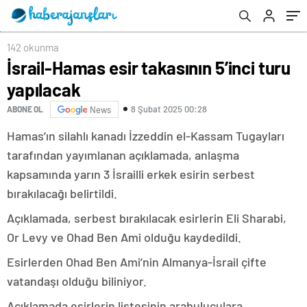
142 okunma
İsrail-Hamas esir takasının 5’inci turu
yapılacak
8 Şubat 2025 00:28
ABONE OL
News
Hamas’ın silahlı kanadı İzzeddin el-Kassam Tugayları
tarafından yayımlanan açıklamada, anlaşma
kapsamında yarın 3 İsrailli erkek esirin serbest
bırakılacağı belirtildi.
Açıklamada, serbest bırakılacak esirlerin Eli Sharabi,
Or Levy ve Ohad Ben Ami olduğu kaydedildi.
Esirlerden Ohad Ben Ami’nin Almanya-İsrail çifte
vatandaşı olduğu biliniyor.
Açıklamada esirlerin listesinin arabuluculara