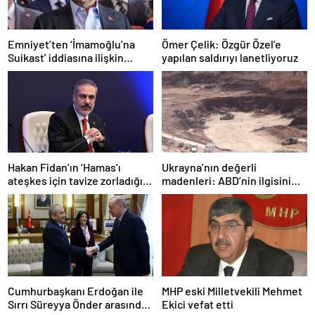
Emniyet’ten ‘İmamoğlu’na
Ömer Çelik: Özgür Özel’e
Suikast’ iddiasına ilişkin
yapılan saldırıyı lanetliyoruz
açıklama
Hakan Fidan’ın ‘Hamas’ı
Ukrayna’nın değerli
ateşkes için tavize zorladığı’
madenleri: ABD’nin ilgisini
iddiasına yalanlama
çeken kritik kaynaklar
Cumhurbaşkanı Erdoğan ile
MHP eski Milletvekili Mehmet
Sırrı Süreyya Önder arasında
Ekici vefat etti