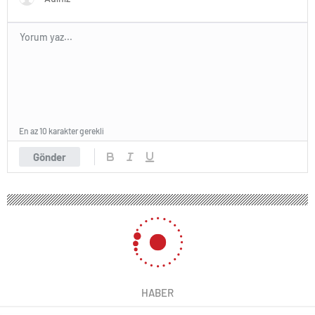
En az 10 karakter gerekli
Gönder
125 okunma
Kontrolden çıkan otomobil, başka bir
otomobilin üzerine düştü
28 Şubat 2025 04:45
ABONE OL
News