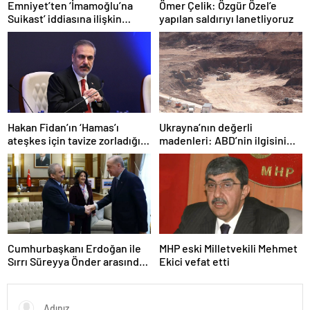
Emniyet’ten ‘İmamoğlu’na
Ömer Çelik: Özgür Özel’e
Suikast’ iddiasına ilişkin
yapılan saldırıyı lanetliyoruz
açıklama
Hakan Fidan’ın ‘Hamas’ı
Ukrayna’nın değerli
ateşkes için tavize zorladığı’
madenleri: ABD’nin ilgisini
iddiasına yalanlama
çeken kritik kaynaklar
Cumhurbaşkanı Erdoğan ile
MHP eski Milletvekili Mehmet
Sırrı Süreyya Önder arasında
Ekici vefat etti
3 çocuk diyaloğu