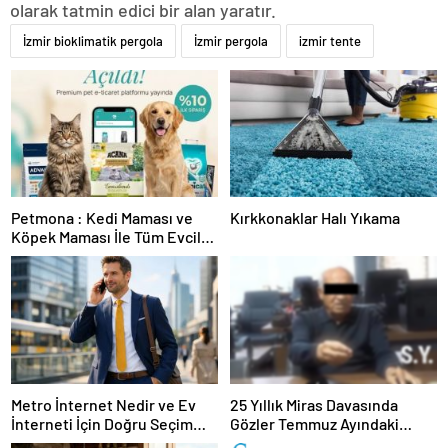
olarak tatmin edici bir alan yaratır.
İzmir bioklimatik pergola
İzmir pergola
izmir tente
Petmona : Kedi Maması ve
Kırkkonaklar Halı Yıkama
Köpek Maması İle Tüm Evcil
Hayvan Ürünleri
Metro İnternet Nedir ve Ev
25 Yıllık Miras Davasında
İnterneti İçin Doğru Seçim
Gözler Temmuz Ayındaki
Nasıl Yapılır
Karar Duruşmasına Çevrildi