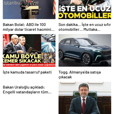
Bakan Bolat: ABD ile 100
Son dakika… İşte en ucuz sıfır
milyar dolar ticaret hacmini
otomobiller… Mutlaka
gerçekleştirebiliriz
pazarlık edin
İşte kamuda tasarruf paketi
Togg, Almanya’da satışa
çıkacak
Bakan Uraloğlu açıkladı:
Engelli vatandaşların tüm
ulaşım ihtiyaçlarını
karşılayacağız