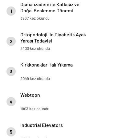
Osmanzadem ile Katkısız ve
Doğal Beslenme Dönemi
1
3937 kez okundu
Ortopodoloji İle Diyabetik Ayak
Yarası Tedavisi
2
2400 kez okundu
Kırkkonaklar Halı Yıkama
3
2049 kez okundu
Webtoon
4
1903 kez okundu
Industrial Elevators
5