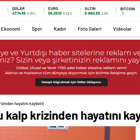
DOLAR
EURO
ALTIN
BITCOIN
47,7436
55,2510
6.660,55
%
0.18%
0.32%
2,59
Ekonomi
Spor
Kadın
Foto Galeri
Videolar
rizinden hayatını kaybetti
 kalp krizinden hayatını ka