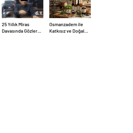
25 Yıllık Miras
Osmanzadem ile
Davasında Gözler
Katkısız ve Doğal
Temmuz Ayındaki
Beslenme Dönemi
Karar Duruşmasına
Çevrildi