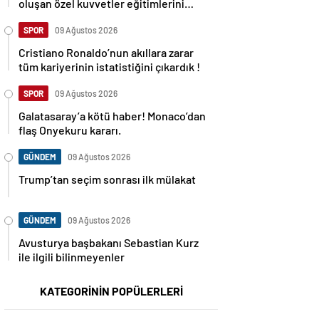
oluşan özel kuvvetler eğitimlerini
başlattı.
SPOR
09 Ağustos 2026
Cristiano Ronaldo’nun akıllara zarar
tüm kariyerinin istatistiğini çıkardık !
SPOR
09 Ağustos 2026
Galatasaray’a kötü haber! Monaco’dan
flaş Onyekuru kararı.
GÜNDEM
09 Ağustos 2026
Trump’tan seçim sonrası ilk mülakat
GÜNDEM
09 Ağustos 2026
Avusturya başbakanı Sebastian Kurz
ile ilgili bilinmeyenler
KATEGORİNİN POPÜLERLERİ