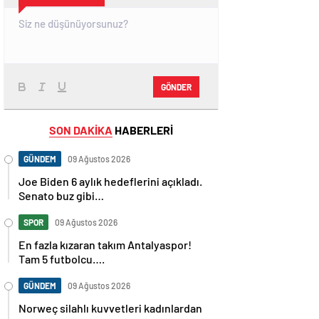
GÖNDER
SON DAKİKA
HABERLERİ
GÜNDEM
09 Ağustos 2026
Joe Biden 6 aylık hedeflerini açıkladı.
Senato buz gibi…
SPOR
09 Ağustos 2026
En fazla kızaran takım Antalyaspor!
Tam 5 futbolcu….
GÜNDEM
09 Ağustos 2026
Norweç silahlı kuvvetleri kadınlardan