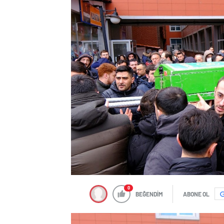
0
BEĞENDİM
ABONE OL