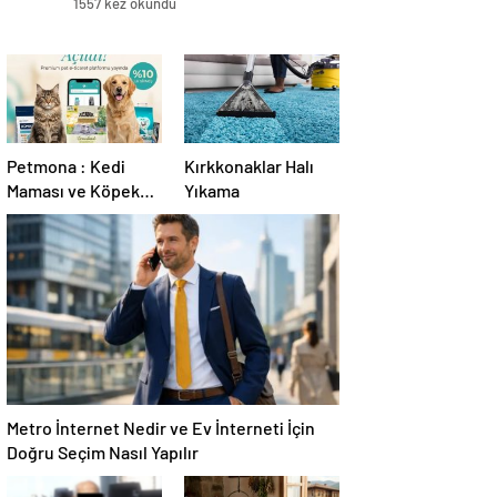
1557 kez okundu
Petmona : Kedi
Kırkkonaklar Halı
Maması ve Köpek
Yıkama
Maması İle Tüm
Evcil Hayvan
Ürünleri
Metro İnternet Nedir ve Ev İnterneti İçin
Doğru Seçim Nasıl Yapılır