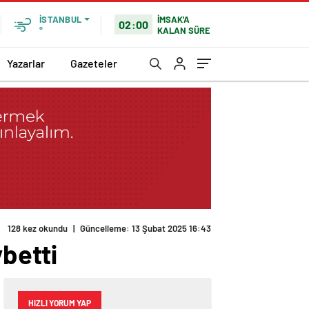
İMSAK'A
İSTANBUL
02:00
KALAN SÜRE
°
Yazarlar
Gazeteler
128 kez okundu
|
Güncelleme: 13 Şubat 2025 16:43
ybetti
HIZLI YORUM YAP