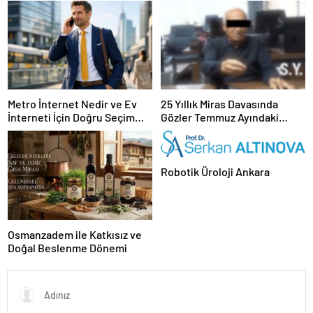
Hayvan Ürünleri
Metro İnternet Nedir ve Ev
25 Yıllık Miras Davasında
İnterneti İçin Doğru Seçim
Gözler Temmuz Ayındaki
Nasıl Yapılır
Karar Duruşmasına Çevrildi
Robotik Üroloji Ankara
Osmanzadem ile Katkısız ve
Doğal Beslenme Dönemi