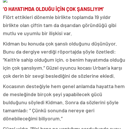
‘O HAYATIMDA OLDUĞU İÇİN ÇOK ŞANSLIYIM’
Flört ettikleri dönemle birlikte toplamda 19 yıldır
birlikte olan çiftin tam da dışarıdan göründüğü gibi
mutlu ve uyumlu bir ilişkisi var.
Kidman bu konuda çok şanslı olduğunu düşünüyor.
Bunu da dergiye verdiği röportajda şöyle özetledi:
“Keith’e sahip olduğum için, o benim hayatımda olduğu
için çok şanslıyım.” Güzel oyuncu kocası Urban’a karşı
çok derin bir sevgi beslediğini de sözlerine ekledi.
Kocasının desteğiyle hem genel anlamda hayatta hem
de mesleğinde birçok şeyi yapabilecek gücü
bulduğunu söyledi Kidman. Sonra da sözlerini şöyle
tamamladı: ” Çünkü sonunda nereye geri
dönebileceğimi biliyorum.”
Güzel yıldız, “Biri bana ne yaptığımı sorduğunda şunu