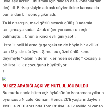
Öyle aşk acısını unutmak için daldan dala konanlardan
değildi. Birkaç kişiyle adı aşk söylentisine karışsa da
bunlardan bir sonuç çıkmadı.
Ta ki o sarışın, mavi gözlü sıcacık gülüşlü adamla
tanışıncaya kadar. Artık diğer yarısını, ruh eşini
bulmuştu… Onunla ikinci evliliğini yaptı.
Üstelik belli ki aradığı gerçekten de böyle bir evlilikti
tam 18 yıldır sürüyor. Şimdi bu güzel ünlü, kendi
deyimiyle “kalbinin derinliklerinden sevdiği” kocasıyla
birlikte iki kız çocuğunu büyütüyor.
?
BU KEZ ARADIĞI AŞKI VE MUTLULUĞU BULDU
Bu mutlu sonla biten aşk öyküsünün kahramanı yılların
oyuncusu Nicole Kidman. Henüz 20’li yaşlarındayken
1990 ile 2001 arasında Tom Cruise ile ilk evliliğini yapan