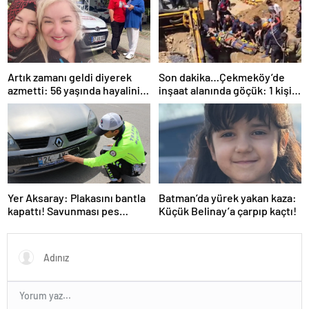
Artık zamanı geldi diyerek
Son dakika…Çekmeköy’de
azmetti: 56 yaşında hayalini
inşaat alanında göçük: 1 kişi
kurduğu ehliyete kavuştu
hayatını kaybetti
Yer Aksaray: Plakasını bantla
Batman’da yürek yakan kaza:
kapattı! Savunması pes
Küçük Belinay’a çarpıp kaçtı!
dedirtti