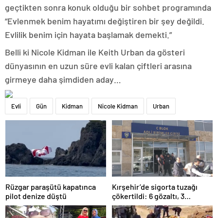
geçtikten sonra konuk olduğu bir sohbet programında
“Evlenmek benim hayatımı değiştiren bir şey değildi.
Evlilik benim için hayata başlamak demekti.”
Belli ki Nicole Kidman ile Keith Urban da gösteri
dünyasının en uzun süre evli kalan çiftleri arasına
girmeye daha şimdiden aday…
Evli
Gün
Kidman
Nicole Kidman
Urban
Rüzgar paraşütü kapatınca
Kırşehir’de sigorta tuzağı
pilot denize düştü
çökertildi: 6 gözaltı, 3
tutuklama