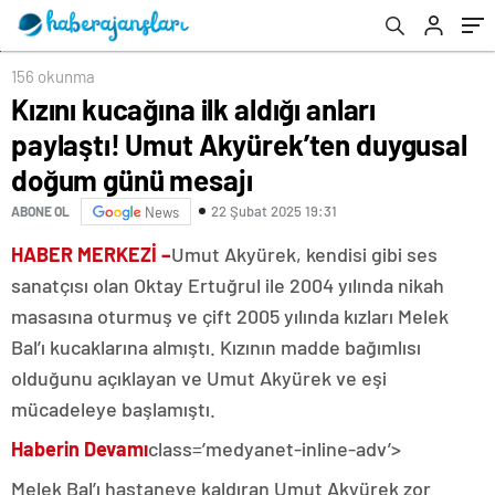
156 okunma
Kızını kucağına ilk aldığı anları
paylaştı! Umut Akyürek’ten duygusal
doğum günü mesajı
22 Şubat 2025 19:31
ABONE OL
News
HABER MERKEZİ –
Umut Akyürek, kendisi gibi ses
sanatçısı olan Oktay Ertuğrul ile 2004 yılında nikah
masasına oturmuş ve çift 2005 yılında kızları Melek
Bal’ı kucaklarına almıştı. Kızının madde bağımlısı
olduğunu açıklayan ve Umut Akyürek ve eşi
mücadeleye başlamıştı.
Haberin Devamı
class=’medyanet-inline-adv’>
Melek Bal’ı hastaneye kaldıran Umut Akyürek zor