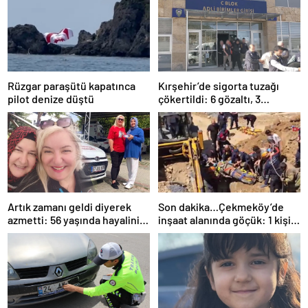
Rüzgar paraşütü kapatınca
Kırşehir’de sigorta tuzağı
pilot denize düştü
çökertildi: 6 gözaltı, 3
tutuklama
Artık zamanı geldi diyerek
Son dakika…Çekmeköy’de
azmetti: 56 yaşında hayalini
inşaat alanında göçük: 1 kişi
kurduğu ehliyete kavuştu
hayatını kaybetti