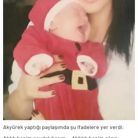
Akyürek yaptığı paylaşımda şu ifadelere yer verdi:
Ahhh benim sevdalı başım… Ahhhh benim çılgın