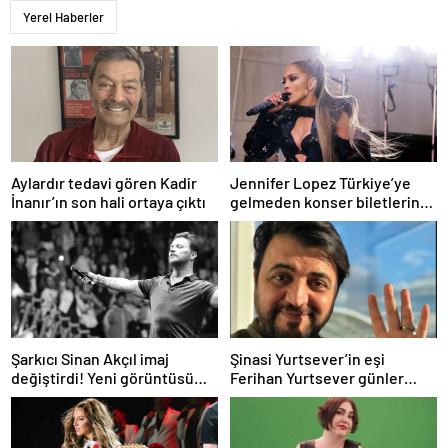
Yerel Haberler
Aylardır tedavi gören Kadir
Jennifer Lopez Türkiye’ye
İnanır’ın son hali ortaya çıktı
gelmeden konser biletlerine
zam geldi
Şarkıcı Sinan Akçıl imaj
Şinasi Yurtsever’in eşi
değiştirdi! Yeni görüntüsü
Ferihan Yurtsever günler
gündem oldu
sonra paylaşım yaptı