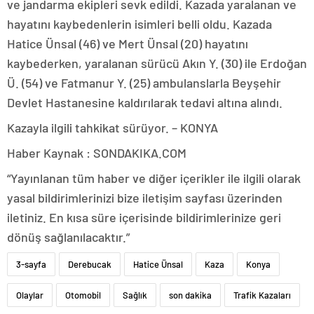
ve jandarma ekipleri sevk edildi. Kazada yaralanan ve
hayatını kaybedenlerin isimleri belli oldu. Kazada
Hatice Ünsal (46) ve Mert Ünsal (20) hayatını
kaybederken, yaralanan sürücü Akın Y. (30) ile Erdoğan
Ü. (54) ve Fatmanur Y. (25) ambulanslarla Beyşehir
Devlet Hastanesine kaldırılarak tedavi altına alındı.
Kazayla ilgili tahkikat sürüyor. – KONYA
Haber Kaynak : SONDAKIKA.COM
“Yayınlanan tüm haber ve diğer içerikler ile ilgili olarak
yasal bildirimlerinizi bize iletişim sayfası üzerinden
iletiniz. En kısa süre içerisinde bildirimlerinize geri
dönüş sağlanılacaktır.”
3-sayfa
Derebucak
Hatice Ünsal
Kaza
Konya
Olaylar
Otomobil
Sağlık
son dakika
Trafik Kazaları