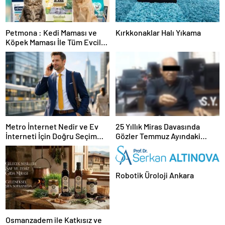
Petmona : Kedi Maması ve
Kırkkonaklar Halı Yıkama
Köpek Maması İle Tüm Evcil
Hayvan Ürünleri
Metro İnternet Nedir ve Ev
25 Yıllık Miras Davasında
İnterneti İçin Doğru Seçim
Gözler Temmuz Ayındaki
Nasıl Yapılır
Karar Duruşmasına Çevrildi
Robotik Üroloji Ankara
Osmanzadem ile Katkısız ve