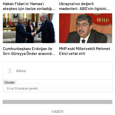
Hakan Fidan’ın ‘Hamas’ı
Ukrayna’nın değerli
ateşkes için tavize zorladığı’
madenleri: ABD’nin ilgisini
iddiasına yalanlama
çeken kritik kaynaklar
Cumhurbaşkanı Erdoğan ile
MHP eski Milletvekili Mehmet
Sırrı Süreyya Önder arasında
Ekici vefat etti
3 çocuk diyaloğu
Gönder
En az 10 karakter gerekli
HABER