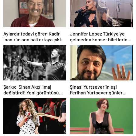
Aylardır tedavi gören Kadir
Jennifer Lopez Türkiye’ye
İnanır’ın son hali ortaya çıktı
gelmeden konser biletlerine
zam geldi
Şarkıcı Sinan Akçıl imaj
Şinasi Yurtsever’in eşi
değiştirdi! Yeni görüntüsü
Ferihan Yurtsever günler
gündem oldu
sonra paylaşım yaptı