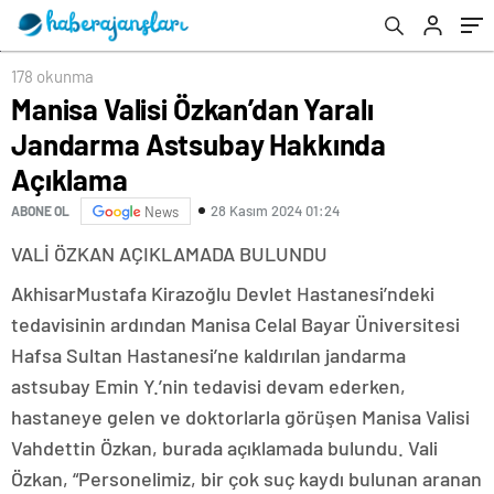
178 okunma
Manisa Valisi Özkan’dan Yaralı
Jandarma Astsubay Hakkında
Açıklama
28 Kasım 2024 01:24
ABONE OL
News
VALİ ÖZKAN AÇIKLAMADA BULUNDU
AkhisarMustafa Kirazoğlu Devlet Hastanesi’ndeki
tedavisinin ardından Manisa Celal Bayar Üniversitesi
Hafsa Sultan Hastanesi’ne kaldırılan jandarma
astsubay Emin Y.’nin tedavisi devam ederken,
hastaneye gelen ve doktorlarla görüşen Manisa Valisi
Vahdettin Özkan, burada açıklamada bulundu. Vali
Özkan, “Personelimiz, bir çok suç kaydı bulunan aranan