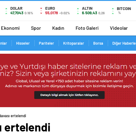
DOLAR
EURO
ALTIN
BITCOIN
47,7043
55,0178
6.509,43
%
0.16%
-0.02%
0,26
Ekonomi
Spor
Kadın
Foto Galeri
Videolar
ınlar
Hisseler
Pariteler
Kritoparalar
Borsa
Diğer Haberle
davası ertelendi
ı ertelendi