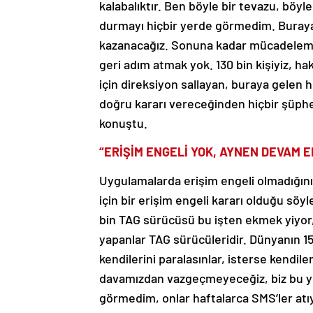
kalabalıktır. Ben böyle bir tevazu, böyl
durmayı hiçbir yerde görmedim. Buraya g
kazanacağız. Sonuna kadar mücadelemiz
geri adım atmak yok. 130 bin kişiyiz, ha
için direksiyon sallayan, buraya gelen
doğru kararı vereceğinden hiçbir şüphem
konuştu.
“ERİŞİM ENGELİ YOK, AYNEN DEVAM E
Uygulamalarda erişim engeli olmadığını 
için bir erişim engeli kararı olduğu söy
bin TAG sürücüsü bu işten ekmek yiyor,
yapanlar TAG sürücüleridir. Dünyanın 15
kendilerini paralasınlar, isterse kendile
davamızdan vazgeçmeyeceğiz, biz bu yo
görmedim, onlar haftalarca SMS’ler atıy