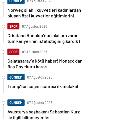
GÜNDEM
07 Ağustos 2026
Norweç silahlı kuvvetleri kadınlardan
oluşan özel kuvvetler eğitimlerini
başlattı.
SPOR
07 Ağustos 2026
Cristiano Ronaldo’nun akıllara zarar
tüm kariyerinin istatistiğini çıkardık !
SPOR
07 Ağustos 2026
Galatasaray’a kötü haber! Monaco’dan
flaş Onyekuru kararı.
GÜNDEM
07 Ağustos 2026
Trump’tan seçim sonrası ilk mülakat
GÜNDEM
07 Ağustos 2026
Avusturya başbakanı Sebastian Kurz
ile ilgili bilinmeyenler