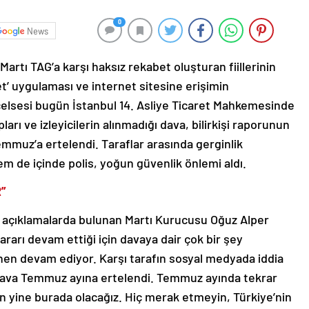
0
News
Martı TAG’a karşı haksız rekabet oluşturan fiillerinin
let’ uygulaması ve internet sitesine erişimin
celsesi bugün İstanbul 14. Asliye Ticaret Mahkemesinde
arı ve izleyicilerin alınmadığı dava, bilirkişi raporunun
muz’a ertelendi. Taraflar arasında gerginlik
m de içinde polis, yoğun güvenlik önlemi aldı.
”
 açıklamalarda bulunan Martı Kurucusu Oğuz Alper
ararı devam ettiği için davaya dair çok bir şey
n devam ediyor. Karşı tarafın sosyal medyada iddia
k. Dava Temmuz ayına ertelendi. Temmuz ayında tekrar
 yine burada olacağız. Hiç merak etmeyin, Türkiye’nin