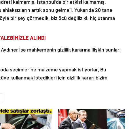
udreti kalmamış, İstanbul’da bir etkisi kalmamış.
 ahlaksızların artık sonu gelmeli. Yukarıda 20 tane
öyle bir şey görmedik, biz öcü değiliz ki, hiç utanma
 TALEBİMİZLE ALINDI
Aydıner ise mahkemenin gizlilik kararına ilişkin şunları
di oda seçimlerine malzeme yapmak istiyorlar. Bu
ötüye kullanmak istedikleri için gizlilik kararı bizim