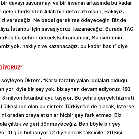
e bir davayı savunmayı ve bir insanın arkasında bu kadar
elen herkesten Allah bin defa razı olsun. Haklıyız,
i vereceğiz. Ne bedel gerekirse ödeyeceğiz. Biz de
klıyız İstanbul için savaşıyoruz, kazanacağız. Burada TAG
 herkes bu şehrin gerçek kahramanıdır. Mahkemenin
iz yok, haklıyız ve kazanacağız, bu kadar basit” diye
DİYORUZ”
söyleyen Öktem, “Karşı tarafın yalan iddiaları olduğu
leniyor, öyle bir şey yok, biz aynen devam ediyoruz. 130
 3 milyon İstanbulluyu taşıyor. Bu şehre gerçek hizmeti
1 ülkesinde olan bu sistem Türkiye’de de olacak. İsterse
rini oradan oraya atsınlar hiçbir şey fark etmez. Biz
la çıktık ve geri dönmeyeceğiz. Ben böyle bir şey
or ‘O gün buluşuyoruz’ diye ancak taksiciler 20 kişi