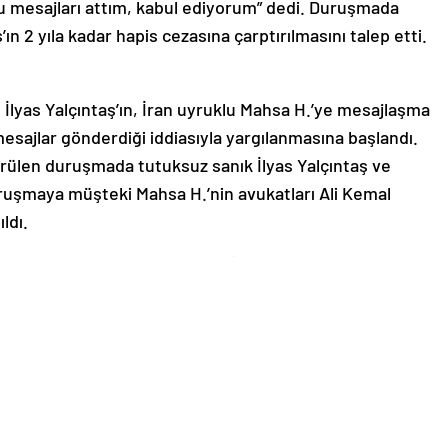
 mesajları attım, kabul ediyorum” dedi. Duruşmada
’ın 2 yıla kadar hapis cezasına çarptırılmasını talep etti.
 İlyas Yalçıntaş’ın, İran uyruklu Mahsa H.’ye mesajlaşma
esajlar gönderdiği iddiasıyla yargılanmasına başlandı.
rülen duruşmada tutuksuz sanık İlyas Yalçıntaş ve
ruşmaya müşteki Mahsa H.’nin avukatları Ali Kemal
ldı.
konu mesajları attım, kabul ediyorum”
ş, müştekinin kendisini çok fazla rahatsız ettiğini
ıştım, evime de girmişti. Şikayetlerime rağmen bu
nlerle çok fazla tahrik etti. Ben de bu tahriklerine
tım, kabul ediyorum. Bir konserim sonrasında kalabalık
ramızda herhangi bir cinsel birliktelik yaşanmamıştır
or. İddialarını kabul etmiyorum. Kendisi yabancı olduğu