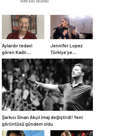
1586 kez okundu
Aylardır tedavi
Jennifer Lopez
gören Kadir
Türkiye’ye
İnanır’ın son hali
gelmeden konser
ortaya çıktı
biletlerine zam
geldi
Şarkıcı Sinan Akçıl imaj değiştirdi! Yeni
görüntüsü gündem oldu