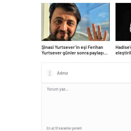
Şinasi Yurtsever’in eşi Ferihan
Hadise’
Yurtsever günler sonra paylaşım
eleştiri
yaptı
En az 10 karakter gerekli