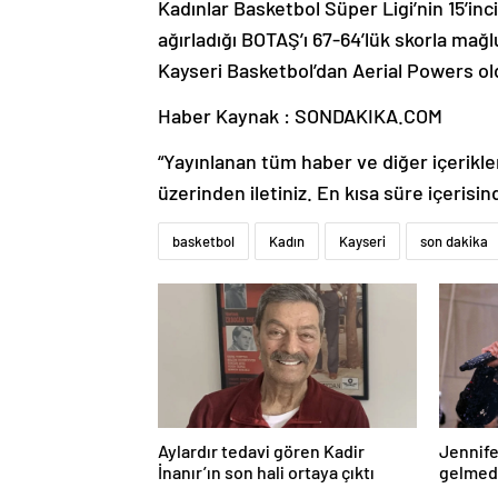
Kadınlar Basketbol Süper Ligi’nin 15’in
ağırladığı BOTAŞ’ı 67-64’lük skorla mağl
Kayseri Basketbol’dan Aerial Powers ol
Haber Kaynak : SONDAKIKA.COM
“Yayınlanan tüm haber ve diğer içerikler i
üzerinden iletiniz. En kısa süre içerisin
basketbol
Kadın
Kayseri
son dakika
Aylardır tedavi gören Kadir
Jennife
İnanır’ın son hali ortaya çıktı
gelmede
geldi