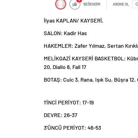
0
BEĞENDİM
ABONE OL
İlyas KAPLAN/ KAYSERİ,
SALON: Kadir Has
HAKEMLER: Zafer Yılmaz, Sertan Kırıkl
MELİKGAZİ KAYSERİ BASKETBOL: Kübra 5
20, Diallo 8, Fall 17
BOTAŞ: Cuic 3, Rana, Işık Su, Büşra 12, 
1’İNCİ PERİYOT: 17-19
DEVRE: 26-37
3’ÜNCÜ PERİYOT: 46-53