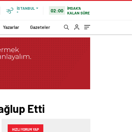
İMSAK'A
İSTANBUL
02:00
KALAN SÜRE
°
Yazarlar
Gazeteler
ağlup Etti
HIZLI YORUM YAP