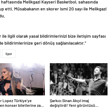
ci haftasında Melikgazi Kayseri Basketbol, sahasında
up etti. Müsabakanın en skorer ismi 20 sayı ile Melikgazi
du.
le ilgili olarak yasal bildirimlerinizi bize iletişim sayfası
de bildirimlerinize geri dönüş sağlanılacaktır.”
Spor
r Lopez Türkiye’ye
Şarkıcı Sinan Akçıl imaj
n konser biletlerine zam
değiştirdi! Yeni görüntüsü
gündem oldu