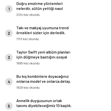
Doğru emzirme yöntemleri
nelerdir, sütün yettiği nasıl
1
anlaşılır?
2124 kez okundu
Takı ve makyaj uyumuna trend
örnekleri sizler için derledik.
2
1713 kez okundu
Taylor Swift yeni albüm planları
için düğmeye bastığını sosyal
3
medyadan duyurdu!
1699 kez okundu
Bu kış kombinlere doyacağınız
onlarca model ve onlarca detay.
4
1629 kez okundu
Annelik duygusunun ortak
tanımı diyebileceğimiz 10 başlık.
5