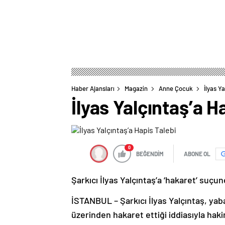
Haber Ajansları
Magazin
Anne Çocuk
İlyas Y
İlyas Yalçıntaş’a H
0
BEĞENDİM
ABONE OL
Şarkıcı İlyas Yalçıntaş’a ‘hakaret’ suçun
İSTANBUL – Şarkıcı İlyas Yalçıntaş, ya
üzerinden hakaret ettiği iddiasıyla hak