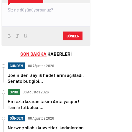
GÖNDER
SON DAKİKA
HABERLERİ
GÜNDEM
08 Ağustos 2026
Joe Biden 6 aylık hedeflerini açıkladı.
Senato buz gibi…
SPOR
08 Ağustos 2026
En fazla kızaran takım Antalyaspor!
Tam 5 futbolcu….
GÜNDEM
08 Ağustos 2026
Norweç silahlı kuvvetleri kadınlardan