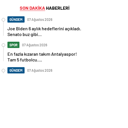
SON DAKİKA
HABERLERİ
GÜNDEM
07 Ağustos 2026
Joe Biden 6 aylık hedeflerini açıkladı.
Senato buz gibi…
SPOR
07 Ağustos 2026
En fazla kızaran takım Antalyaspor!
Tam 5 futbolcu….
GÜNDEM
07 Ağustos 2026
Norweç silahlı kuvvetleri kadınlardan
oluşan özel kuvvetler eğitimlerini
başlattı.
SPOR
07 Ağustos 2026
Cristiano Ronaldo’nun akıllara zarar
tüm kariyerinin istatistiğini çıkardık !
SPOR
07 Ağustos 2026