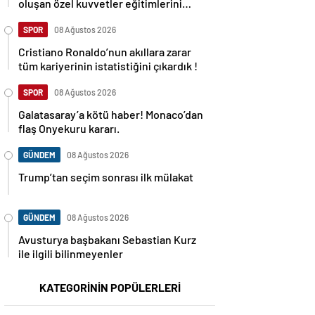
oluşan özel kuvvetler eğitimlerini
başlattı.
SPOR
08 Ağustos 2026
Cristiano Ronaldo’nun akıllara zarar
tüm kariyerinin istatistiğini çıkardık !
SPOR
08 Ağustos 2026
Galatasaray’a kötü haber! Monaco’dan
flaş Onyekuru kararı.
GÜNDEM
08 Ağustos 2026
Trump’tan seçim sonrası ilk mülakat
GÜNDEM
08 Ağustos 2026
Avusturya başbakanı Sebastian Kurz
ile ilgili bilinmeyenler
KATEGORİNİN POPÜLERLERİ