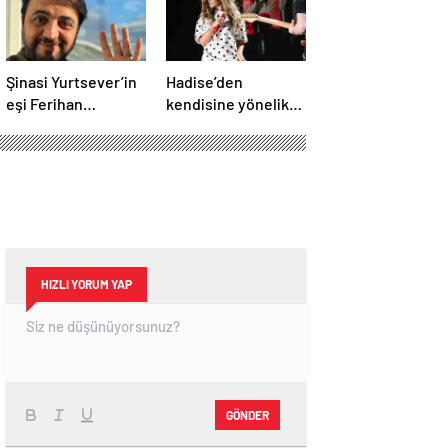
Şinasi Yurtsever’in
Hadise’den
eşi Ferihan
kendisine yönelik
Yurtsever günler
eleştirilere sert
sonra paylaşım
yanıt
yaptı
HIZLI YORUM YAP
GÖNDER