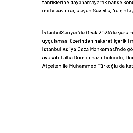
tahriklerine dayanamayarak bahse konu
mütalaasını açıklayan Savcılık, Yalçıntaş
İstanbulSarıyer’de Ocak 2024’de şarkıcı
uygulaması üzerinden hakaret içerikli m
İstanbul Asliye Ceza Mahkemesi’nde gö
avukatı Talha Duman hazır bulundu. Du
Atçeken ile Muhammed Türkoğlu da katı
“Bu tahriklerine dayanamayarak bahse 
Duruşmada savunma yapan sanık Yalçınta
belirterek, “Kendisine 2 ayrı dava açm
rahatsızlıklarına devam etmişti. Bu nede
dayanamayarak bahse konu mesajları at
bir arkadaş grubumuzla eve gelmiştik. A
fakat kendisi böyle olduğunu iddia ediy