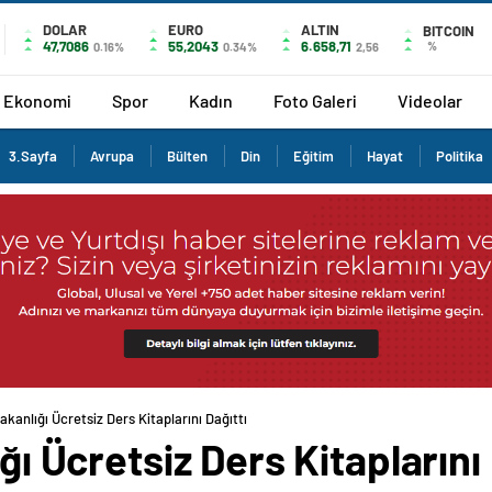
DOLAR
EURO
ALTIN
BITCOIN
47,7086
55,2043
6.658,71
%
0.16%
0.34%
2,56
Ekonomi
Spor
Kadın
Foto Galeri
Videolar
3.Sayfa
Avrupa
Bülten
Din
Eğitim
Hayat
Politika
Bakanlığı Ücretsiz Ders Kitaplarını Dağıttı
ığı Ücretsiz Ders Kitaplarını 