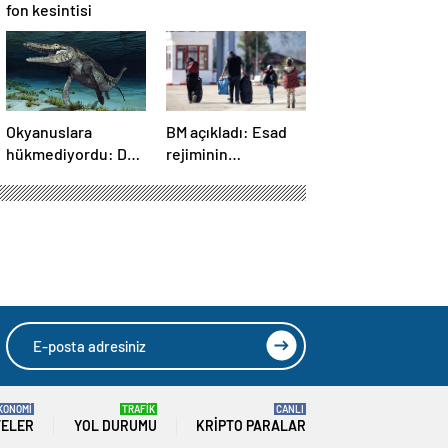
fon kesintisi
Okyanuslara
BM açıkladı: Esad
hükmediyordu: Dev
rejiminin
deniz canavarı fosili
devrilmesinden bu
bulundu
yana 1,4 milyondan
fazla Suriyeli
ülkelerine döndü
KONOMİ
TRAFİK
CANLI
TELER
YOL DURUMU
KRIPTO PARALAR