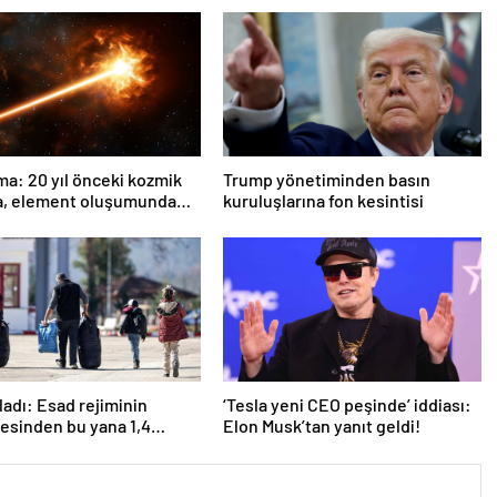
ma: 20 yıl önceki kozmik
Trump yönetiminden basın
a, element oluşumunda
kuruluşlarına fon kesintisi
rol oynuyor
ladı: Esad rejiminin
‘Tesla yeni CEO peşinde’ iddiası:
esinden bu yana 1,4
Elon Musk’tan yanıt geldi!
an fazla Suriyeli
ine döndü