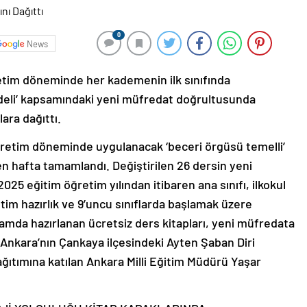
0
News
retim döneminde her kademenin ilk sınıfında
deli’ kapsamındaki yeni müfredat doğrultusunda
lara dağıttı.
 öğretim döneminde uygulanacak ‘beceri örgüsü temelli’
en hafta tamamlandı. Değiştirilen 26 dersin yeni
25 eğitim öğretim yılından itibaren ana sınıfı, ilkokul
ğretim hazırlık ve 9’uncu sınıflarda başlamak üzere
mda hazırlanan ücretsiz ders kitapları, yeni müfredata
ı. Ankara’nın Çankaya ilçesindeki Ayten Şaban Diri
ağıtımına katılan Ankara Milli Eğitim Müdürü Yaşar