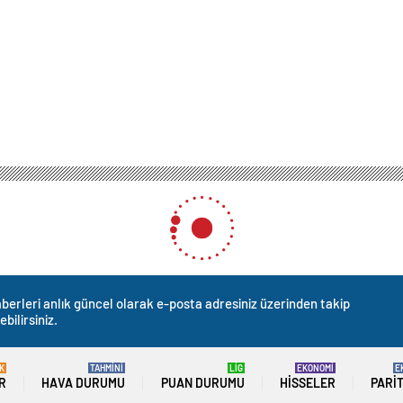
berleri anlık güncel olarak e-posta adresiniz üzerinden takip
ebilirsiniz.
K
TAHMİNİ
LİG
EKONOMİ
E
R
HAVA DURUMU
PUAN DURUMU
HISSELER
PARI