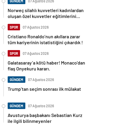
GÜNDEM
07 Ağustos 2026
Norweç silahlı kuvvetleri kadınlardan
oluşan özel kuvvetler eğitimlerini
başlattı.
SPOR
07 Ağustos 2026
Cristiano Ronaldo’nun akıllara zarar
tüm kariyerinin istatistiğini çıkardık !
SPOR
07 Ağustos 2026
Galatasaray’a kötü haber! Monaco’dan
flaş Onyekuru kararı.
GÜNDEM
07 Ağustos 2026
Trump’tan seçim sonrası ilk mülakat
GÜNDEM
07 Ağustos 2026
Avusturya başbakanı Sebastian Kurz
ile ilgili bilinmeyenler