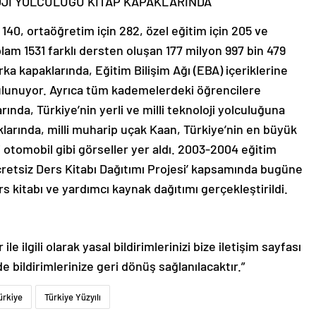
LOJİ YOLCULUĞU KİTAP KAPAKLARINDA
in 140, ortaöğretim için 282, özel eğitim için 205 ve
lam 1531 farklı dersten oluşan 177 milyon 997 bin 479
arka kapaklarında, Eğitim Bilişim Ağı (EBA) içeriklerine
ulunuyor. Ayrıca tüm kademelerdeki öğrencilere
rında, Türkiye’nin yerli ve milli teknoloji yolculuğuna
paklarında, milli muharip uçak Kaan, Türkiye’nin en büyük
i otomobil gibi görseller yer aldı. 2003-2004 eğitim
retsiz Ders Kitabı Dağıtımı Projesi’ kapsamında bugüne
rs kitabı ve yardımcı kaynak dağıtımı gerçekleştirildi.
le ilgili olarak yasal bildirimlerinizi bize iletişim sayfası
de bildirimlerinize geri dönüş sağlanılacaktır.”
ürkiye
Türkiye Yüzyılı