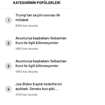
KATEGORİNİN POPÜLERLERİ
Trump’tan seçim sonrası ilk
mülakat
1
8083 kez okundu
Avusturya başbakanı Sebastian
Kurz ile ilgili bilinmeyenler
2
4953 kez okundu
Avusturya başbakanı Sebastian
Kurz ile ilgili bilinmeyenler
3
4953 kez okundu
Joe Biden 6 aylık hedeflerini
açıkladı. Senato buz gibi…
4
3140 kez okundu