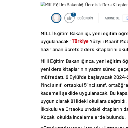
0
BEĞENDİM
ABONE OL
MİLLİ Eğitim Bakanlığı, yeni eğitim öğ
uygulanacak ‘
Türkiye
Yüzyılı Maarif Mo
hazırlanan ücretsiz ders kitaplarını okul
Milli Eğitim Bakanlığınca, yeni eğitim
yeni ders kitaplarının yazım süreci geç
müfredatı, 9 Eylül’de başlayacak 2024-20
1’inci sınıf, ortaokul 5’inci sınıf, ortaö
kademeli şekilde uygulanacak. Bu kapsa
uygun olarak 81 ildeki okullara dağıtıld
İlkokulu ve Ortaokulu’ndaki kitapların d
Koçak, okulda incelemelerde bulundu.