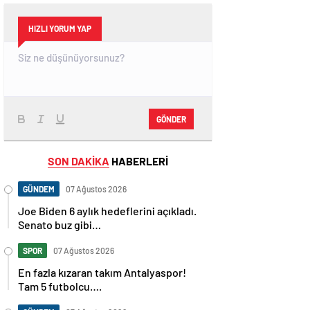
HIZLI YORUM YAP
GÖNDER
SON DAKİKA
HABERLERİ
GÜNDEM
07 Ağustos 2026
Joe Biden 6 aylık hedeflerini açıkladı.
Senato buz gibi…
SPOR
07 Ağustos 2026
En fazla kızaran takım Antalyaspor!
Tam 5 futbolcu….