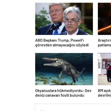
ABD Başkanı Trump, Powell’ı
Araştır
görevden almayacağını söyledi
patlam
önemli 
Okyanuslara hükmediyordu: Dev
BM açık
deniz canavarı fosili bulundu
devrilm
milyond
ülkeler