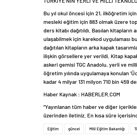
TÜRKİYE’NİN YERLİ VE MİLLİ TEKNO
Bu yıl okul öncesi için 21, ilköğretim iç
mesleki eğitim için 883 olmak üzere top
ders kitabı dağıtıldı. Basılan kitapların 
ulaşabilmek için karekod uygulaması b
dağıtılan kitapların arka kapak tasarımla
ilişkin görsellere yer verildi. Kitap ka
askeri gemisi TGC Anadolu, yerli ve mill
öğretim yılında uygulamaya konulan ‘Üc
kadar 4 milyar 131 milyon 710 bin 459 de
Haber Kaynak : HABERLER.COM
“Yayınlanan tüm haber ve diğer içerikler i
üzerinden iletiniz. En kısa süre içerisin
Eğitim
güncel
Milli Eğitim Bakanlığı
T