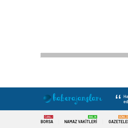
Ha
ed
CANLI
ANLIK
GÜNLÜ
BORSA
NAMAZ VAKITLERI
GAZETELE