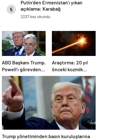
Putin’den Ermenistan’ı yıkan
açıklama: Karabağ
5
Azerbaycan’ın ayrılmaz bir
2237 kez okundu
parçasıdır!
ABD Başkanı Trump,
Araştırma: 20 yıl
Powell’ı görevden
önceki kozmik
almayacağını
patlama, element
söyledi
oluşumunda önemli
rol oynuyor
Trump yönetiminden basın kuruluşlarına