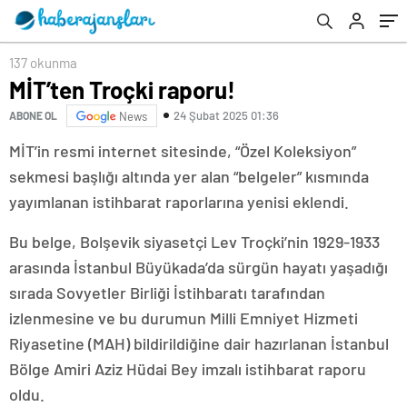
137 okunma
MİT’ten Troçki raporu!
24 Şubat 2025 01:36
ABONE OL
News
MİT’in resmi internet sitesinde, “Özel Koleksiyon”
sekmesi başlığı altında yer alan “belgeler” kısmında
yayımlanan istihbarat raporlarına yenisi eklendi.
Bu belge, Bolşevik siyasetçi Lev Troçki’nin 1929-1933
arasında İstanbul Büyükada’da sürgün hayatı yaşadığı
sırada Sovyetler Birliği İstihbaratı tarafından
izlenmesine ve bu durumun Milli Emniyet Hizmeti
Riyasetine (MAH) bildirildiğine dair hazırlanan İstanbul
Bölge Amiri Aziz Hüdai Bey imzalı istihbarat raporu
oldu.