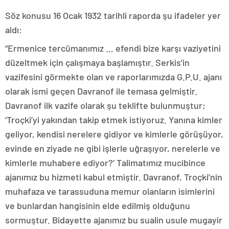
Söz konusu 16 Ocak 1932 tarihli raporda şu ifadeler yer
aldı:
“Ermenice tercümanımız … efendi bize karşı vaziyetini
düzeltmek için çalışmaya başlamıştır. Serkis’in
vazifesini görmekte olan ve raporlarımızda G.P.U. ajanı
olarak ismi geçen Davranof ile temasa gelmiştir.
Davranof ilk vazife olarak şu teklifte bulunmuştur;
‘Troçki’yi yakından takip etmek istiyoruz. Yanına kimler
geliyor, kendisi nerelere gidiyor ve kimlerle görüşüyor,
evinde en ziyade ne gibi işlerle uğraşıyor, nerelerle ve
kimlerle muhabere ediyor?’ Talimatımız mucibince
ajanımız bu hizmeti kabul etmiştir. Davranof, Troçki’nin
muhafaza ve tarassuduna memur olanların isimlerini
ve bunlardan hangisinin elde edilmiş olduğunu
sormuştur. Bidayette ajanımız bu sualin usule mugayir