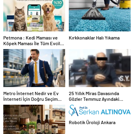
Petmona : Kedi Maması ve
Kırkkonaklar Halı Yıkama
Köpek Maması İle Tüm Evcil
Hayvan Ürünleri
Metro İnternet Nedir ve Ev
25 Yıllık Miras Davasında
İnterneti İçin Doğru Seçim
Gözler Temmuz Ayındaki
Nasıl Yapılır
Karar Duruşmasına Çevrildi
Robotik Üroloji Ankara