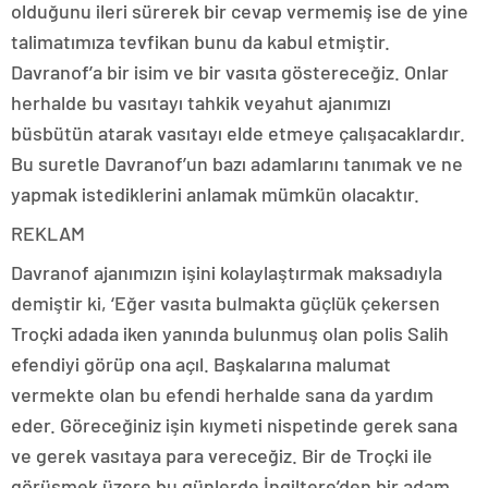
olduğunu ileri sürerek bir cevap vermemiş ise de yine
talimatımıza tevfikan bunu da kabul etmiştir.
Davranof’a bir isim ve bir vasıta göstereceğiz. Onlar
herhalde bu vasıtayı tahkik veyahut ajanımızı
büsbütün atarak vasıtayı elde etmeye çalışacaklardır.
Bu suretle Davranof’un bazı adamlarını tanımak ve ne
yapmak istediklerini anlamak mümkün olacaktır.
REKLAM
Davranof ajanımızın işini kolaylaştırmak maksadıyla
demiştir ki, ‘Eğer vasıta bulmakta güçlük çekersen
Troçki adada iken yanında bulunmuş olan polis Salih
efendiyi görüp ona açıl. Başkalarına malumat
vermekte olan bu efendi herhalde sana da yardım
eder. Göreceğiniz işin kıymeti nispetinde gerek sana
ve gerek vasıtaya para vereceğiz. Bir de Troçki ile
görüşmek üzere bu günlerde İngiltere’den bir adam