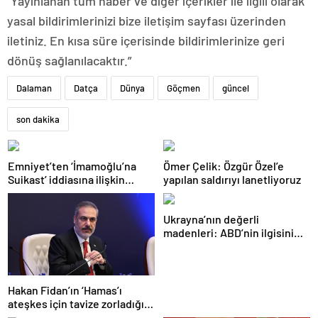
“Yayınlanan tüm haber ve diğer içerikler ile ilgili olarak
yasal bildirimlerinizi bize iletişim sayfası üzerinden
iletiniz. En kısa süre içerisinde bildirimlerinize geri
dönüş sağlanılacaktır.”
Dalaman
Datça
Dünya
Göçmen
güncel
son dakika
Emniyet’ten ‘İmamoğlu’na
Ömer Çelik: Özgür Özel’e
Suikast’ iddiasına ilişkin
yapılan saldırıyı lanetliyoruz
açıklama
Ukrayna’nın değerli
madenleri: ABD’nin ilgisini
çeken kritik kaynaklar
Hakan Fidan’ın ‘Hamas’ı
ateşkes için tavize zorladığı’
iddiasına yalanlama