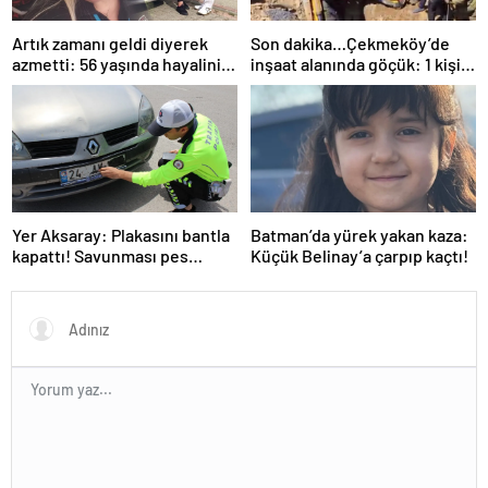
Artık zamanı geldi diyerek
Son dakika…Çekmeköy’de
azmetti: 56 yaşında hayalini
inşaat alanında göçük: 1 kişi
kurduğu ehliyete kavuştu
hayatını kaybetti
Yer Aksaray: Plakasını bantla
Batman’da yürek yakan kaza:
kapattı! Savunması pes
Küçük Belinay’a çarpıp kaçtı!
dedirtti