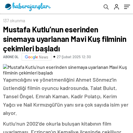
137 okunma
Mustafa Kutlu’nun eserinden
sinemaya uyarlanan Mavi Kuş filminin
çekimleri başladı
27 Şubat 2025 12:30
ABONE OL
News
Yapımcılığını ve yönetmenliğini Ahmet Sönmez’in
üstlendiği filmin oyuncu kadrosunda, Talat Bulut,
Tansel Öngel, Emrah Kaman, Kadir Polatçı, Kerim
Yağcı ve Nail Kırmızıgül’ün yanı sıra çok sayıda isim yer
alıyor.
Kutlu’nun 2002’de okurla buluşan kitabının film
uyarlaması, Erzincan’ın Kemaliye ilçesinde çekiliyor.