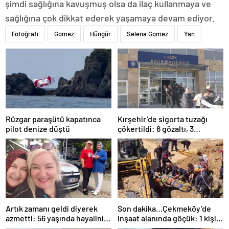
şimdi sağlığına kavuşmuş olsa da ilaç kullanmaya ve
sağlığına çok dikkat ederek yaşamaya devam ediyor.
Fotoğrafı
Gomez
Hüngür
Selena Gomez
Yan
Rüzgar paraşütü kapatınca
Kırşehir’de sigorta tuzağı
pilot denize düştü
çökertildi: 6 gözaltı, 3
tutuklama
Artık zamanı geldi diyerek
Son dakika…Çekmeköy’de
azmetti: 56 yaşında hayalini
inşaat alanında göçük: 1 kişi
kurduğu ehliyete kavuştu
hayatını kaybetti