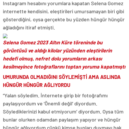
Instagram hesabını yorumlara kapatan Selena Gomez
internette kendisini, eleştirileri umursamayan biri gibi
gösterdiğini, oysa gerçekte bu yüzden hüngür hüngür
ağladığını itiraf etmişti.
Selena Gomez 2023 Altın Küre töreninde bu
görüntüsü ve aldığı kilolar yüzünden eleştirilerin
hedefi olmuş, nefret dolu yorumların arkası
kesilmeyince fotoğraflarını toptan yoruma kapatmıştı
UMURUNDA OLMADIĞINI SÖYLEMİŞTİ AMA ASLINDA
HÜNGÜR HÜNGÜR AĞLIYORDU
“Yalan söyledim. İnternete girip bir fotoğrafımı
paylaşıyordum ve ‘Önemli değil’ diyordum.
Söylediklerinizi kabul etmiyorum’ diyordum. Oysa tüm
bunlar olurken odamdan paylaşım yapıyor ve hüngür
hüngür ağlıyordum çünkü kimse bunları duymayı hak