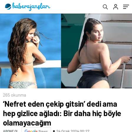
olamayacağım
265 okunma
‘Nefret eden çekip gitsin’ dedi ama
hep gizlice ağladı: Bir daha hiç böyle
olamayacağım
24 Ocak 2024 00:27
ABONE OL
News