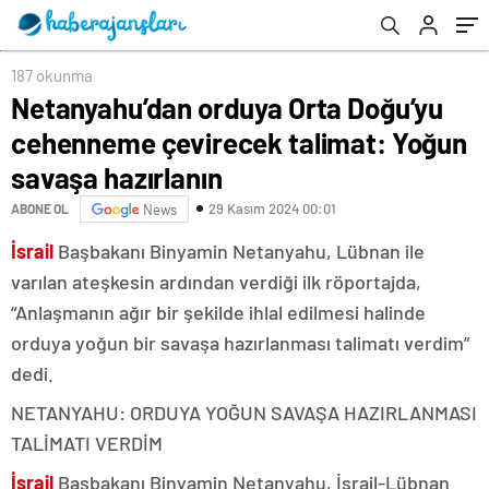
savaşa hazırlanın
187 okunma
Netanyahu’dan orduya Orta Doğu’yu
cehenneme çevirecek talimat: Yoğun
savaşa hazırlanın
29 Kasım 2024 00:01
ABONE OL
News
İsrail
Başbakanı Binyamin Netanyahu, Lübnan ile
varılan ateşkesin ardından verdiği ilk röportajda,
“Anlaşmanın ağır bir şekilde ihlal edilmesi halinde
orduya yoğun bir savaşa hazırlanması talimatı verdim”
dedi.
NETANYAHU: ORDUYA YOĞUN SAVAŞA HAZIRLANMASI
TALİMATI VERDİM
İsrail
Başbakanı Binyamin Netanyahu, İsrail-Lübnan