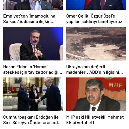
Emniyet’ten ‘İmamoğlu’na
Ömer Çelik: Özgür Özel’e
Suikast’ iddiasına ilişkin
yapılan saldırıyı lanetliyoruz
açıklama
Hakan Fidan’ın ‘Hamas’ı
Ukrayna’nın değerli
ateşkes için tavize zorladığı’
madenleri: ABD’nin ilgisini
iddiasına yalanlama
çeken kritik kaynaklar
Cumhurbaşkanı Erdoğan ile
MHP eski Milletvekili Mehmet
Sırrı Süreyya Önder arasında
Ekici vefat etti
3 çocuk diyaloğu