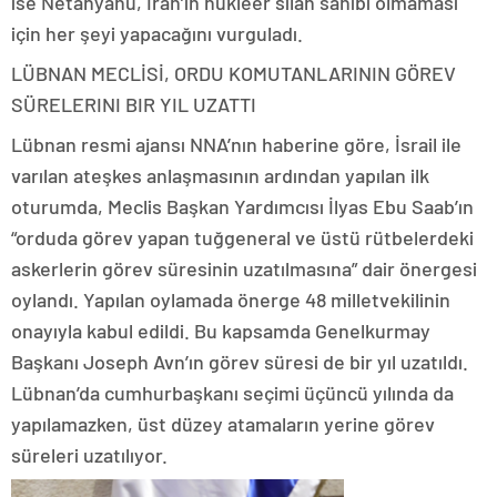
ise Netanyahu, İran’ın nükleer silah sahibi olmaması
için her şeyi yapacağını vurguladı.
LÜBNAN MECLİSİ, ORDU KOMUTANLARININ GÖREV
SÜRELERINI BIR YIL UZATTI
Lübnan resmi ajansı NNA’nın haberine göre, İsrail ile
varılan ateşkes anlaşmasının ardından yapılan ilk
oturumda, Meclis Başkan Yardımcısı İlyas Ebu Saab’ın
“orduda görev yapan tuğgeneral ve üstü rütbelerdeki
askerlerin görev süresinin uzatılmasına” dair önergesi
oylandı. Yapılan oylamada önerge 48 milletvekilinin
onayıyla kabul edildi. Bu kapsamda Genelkurmay
Başkanı Joseph Avn’ın görev süresi de bir yıl uzatıldı.
Lübnan’da cumhurbaşkanı seçimi üçüncü yılında da
yapılamazken, üst düzey atamaların yerine görev
süreleri uzatılıyor.