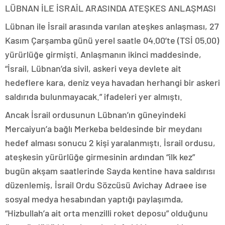
LÜBNAN İLE İSRAİL ARASINDA ATEŞKES ANLAŞMASI
Lübnan ile İsrail arasında varılan ateşkes anlaşması, 27
Kasım Çarşamba günü yerel saatle 04.00’te (TSİ 05.00)
yürürlüğe girmişti. Anlaşmanın ikinci maddesinde,
“İsrail, Lübnan’da sivil, askeri veya devlete ait
hedeflere kara, deniz veya havadan herhangi bir askeri
saldırıda bulunmayacak.” ifadeleri yer almıştı.
Ancak İsrail ordusunun Lübnan’ın güneyindeki
Mercaiyun’a bağlı Merkeba beldesinde bir meydanı
hedef alması sonucu 2 kişi yaralanmıştı. İsrail ordusu,
ateşkesin yürürlüğe girmesinin ardından “ilk kez”
bugün akşam saatlerinde Sayda kentine hava saldırısı
düzenlemiş, İsrail Ordu Sözcüsü Avichay Adraee ise
sosyal medya hesabından yaptığı paylaşımda,
“Hizbullah’a ait orta menzilli roket deposu” olduğunu