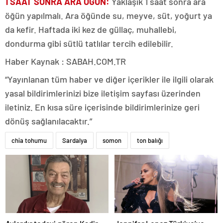
1 SAAT SONRA ARA ÖĞÜN:
Yaklaşık 1 saat sonra ara
öğün yapılmalı. Ara öğünde su, meyve, süt, yoğurt ya
da kefir. Haftada iki kez de güllaç, muhallebi,
dondurma gibi sütlü tatlılar tercih edilebilir.
Haber Kaynak : SABAH.COM.TR
“Yayınlanan tüm haber ve diğer içerikler ile ilgili olarak
yasal bildirimlerinizi bize iletişim sayfası üzerinden
iletiniz. En kısa süre içerisinde bildirimlerinize geri
dönüş sağlanılacaktır.”
chia tohumu
Sardalya
somon
ton balığı