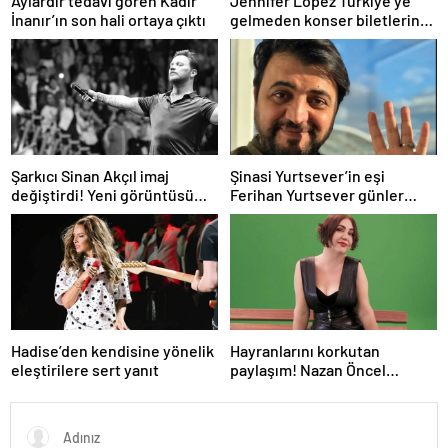
Aylardır tedavi gören Kadir
Jennifer Lopez Türkiye’ye
İnanır’ın son hali ortaya çıktı
gelmeden konser biletlerine
zam geldi
Şarkıcı Sinan Akçıl imaj
Şinasi Yurtsever’in eşi
değiştirdi! Yeni görüntüsü
Ferihan Yurtsever günler
gündem oldu
sonra paylaşım yaptı
Hadise’den kendisine yönelik
Hayranlarını korkutan
eleştirilere sert yanıt
paylaşım! Nazan Öncel
hastaneye kaldırıldı