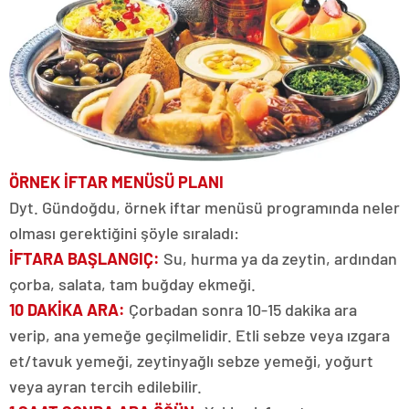
ÖRNEK İFTAR MENÜSÜ PLANI
Dyt. Gündoğdu, örnek iftar menüsü programında neler
olması gerektiğini şöyle sıraladı:
İFTARA BAŞLANGIÇ:
Su, hurma ya da zeytin, ardından
çorba, salata, tam buğday ekmeği.
10 DAKİKA ARA:
Çorbadan sonra 10-15 dakika ara
verip, ana yemeğe geçilmelidir. Etli sebze veya ızgara
et/tavuk yemeği, zeytinyağlı sebze yemeği, yoğurt
veya ayran tercih edilebilir.