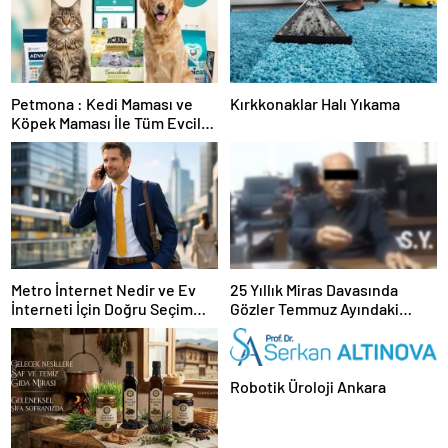
Petmona : Kedi Maması ve
Kırkkonaklar Halı Yıkama
Köpek Maması İle Tüm Evcil
Hayvan Ürünleri
Metro İnternet Nedir ve Ev
25 Yıllık Miras Davasında
İnterneti İçin Doğru Seçim
Gözler Temmuz Ayındaki
Nasıl Yapılır
Karar Duruşmasına Çevrildi
Robotik Üroloji Ankara