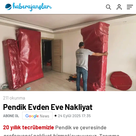
211 okunma
Pendik Evden Eve Nakliyat
24 Eylül 2025 17:35
ABONE OL
News
20 yıllık tecrübemizle
Pendik ve çevresinde
profesyonel nakliyat hizmeti
sunuyoruz. Taşınma