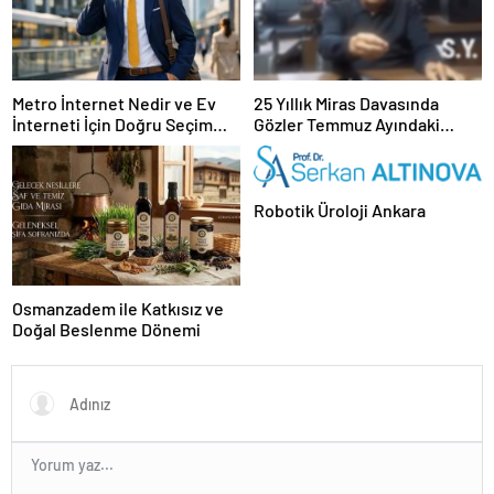
Metro İnternet Nedir ve Ev
25 Yıllık Miras Davasında
İnterneti İçin Doğru Seçim
Gözler Temmuz Ayındaki
Nasıl Yapılır
Karar Duruşmasına Çevrildi
Robotik Üroloji Ankara
Osmanzadem ile Katkısız ve
Doğal Beslenme Dönemi