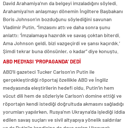
David Arahamiya’nın da belgeyi imzaladığını söyledi.
Arahamiya’nın anlaşmayı dönemin İngiltere Başbakanı
Boris Johnson’ın bozduğunu söylediğini savunan
Vladimir Putin, “İmzasını attı ve daha sonra şunu
anlattı: ‘İmzalamaya hazırdık ve savaş çoktan biterdi.
Ama Johnson geldi, bizi vazgeçirdi ve şansı kaçırdık.’
Şimdi tekrar buna dönsünler, o kadar” diye konuştu.
ABD MEDYASI ‘PROPAGANDA’ DEDİ
ABD’li gazeteci Tucker Carlson’ın Putin ile
gerçekleştirdiği röportaj özellikle ABD ve İngiliz
medyasında eleştirilerin hedefi oldu. Putin’in hem
vücut dili hem de sözleriyle Carlson’ı domine ettiği ve
röportajın kendi istediği doğrultuda akmasını sağladığı
yorumları yapılırken, Rusya’nın Ukrayna’da işlediği iddia
edilen savaş suçları ve sivil altyapıya yönelik saldırılar
ya da Putin’in kendisine de dava açılan Ukraynalı