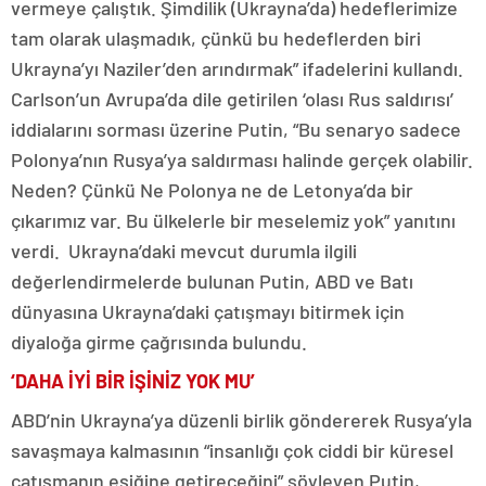
vermeye çalıştık. Şimdilik (Ukrayna’da) hedeflerimize
tam olarak ulaşmadık, çünkü bu hedeflerden biri
Ukrayna’yı Naziler’den arındırmak” ifadelerini kullandı.
Carlson’un Avrupa’da dile getirilen ‘olası Rus saldırısı’
iddialarını sorması üzerine Putin, “Bu senaryo sadece
Polonya’nın Rusya’ya saldırması halinde gerçek olabilir.
Neden? Çünkü Ne Polonya ne de Letonya’da bir
çıkarımız var. Bu ülkelerle bir meselemiz yok” yanıtını
verdi. Ukrayna’daki mevcut durumla ilgili
değerlendirmelerde bulunan Putin, ABD ve Batı
dünyasına Ukrayna’daki çatışmayı bitirmek için
diyaloğa girme çağrısında bulundu.
‘DAHA İYİ BİR İŞİNİZ YOK MU’
ABD’nin Ukrayna’ya düzenli birlik göndererek Rusya’yla
savaşmaya kalmasının “insanlığı çok ciddi bir küresel
çatışmanın eşiğine getireceğini” söyleyen Putin,