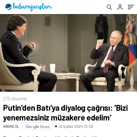
273 okunma
Putin’den Batı’ya diyalog çağrısı: ‘Bizi
yenemezsiniz müzakere edelim’
10 Şubat 2024 12:03
ABONE OL
News