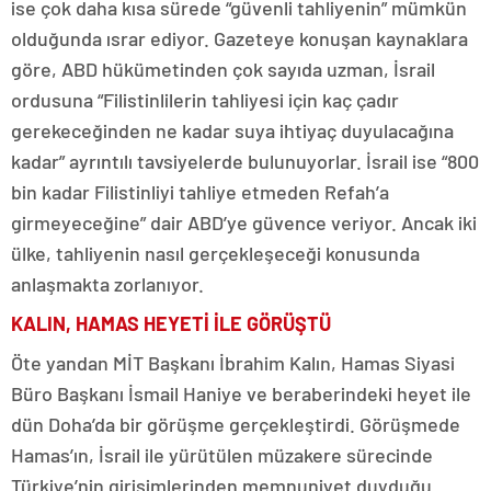
ise çok daha kısa sürede “güvenli tahliyenin” mümkün
olduğunda ısrar ediyor. Gazeteye konuşan kaynaklara
göre, ABD hükümetinden çok sayıda uzman, İsrail
ordusuna “Filistinlilerin tahliyesi için kaç çadır
gerekeceğinden ne kadar suya ihtiyaç duyulacağına
kadar” ayrıntılı tavsiyelerde bulunuyorlar. İsrail ise “800
bin kadar Filistinliyi tahliye etmeden Refah’a
girmeyeceğine” dair ABD’ye güvence veriyor. Ancak iki
ülke, tahliyenin nasıl gerçekleşeceği konusunda
anlaşmakta zorlanıyor.
KALIN, HAMAS HEYETİ İLE GÖRÜŞTÜ
Öte yandan MİT Başkanı İbrahim Kalın, Hamas Siyasi
Büro Başkanı İsmail Haniye ve beraberindeki heyet ile
dün Doha’da bir görüşme gerçekleştirdi. Görüşmede
Hamas’ın, İsrail ile yürütülen müzakere sürecinde
Türkiye’nin girişimlerinden memnuniyet duyduğu