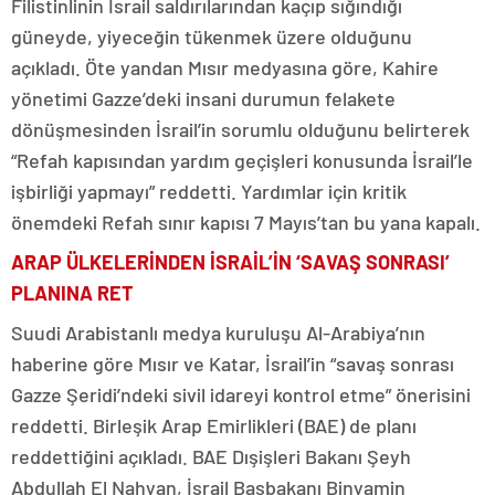
Filistinlinin İsrail saldırılarından kaçıp sığındığı
güneyde, yiyeceğin tükenmek üzere olduğunu
açıkladı. Öte yandan Mısır medyasına göre, Kahire
yönetimi Gazze’deki insani durumun felakete
dönüşmesinden İsrail’in sorumlu olduğunu belirterek
“Refah kapısından yardım geçişleri konusunda İsrail’le
işbirliği yapmayı” reddetti. Yardımlar için kritik
önemdeki Refah sınır kapısı 7 Mayıs’tan bu yana kapalı.
ARAP ÜLKELERİNDEN İSRAİL’İN ‘SAVAŞ SONRASI’
PLANINA RET
Suudi Arabistanlı medya kuruluşu Al-Arabiya’nın
haberine göre Mısır ve Katar, İsrail’in “savaş sonrası
Gazze Şeridi’ndeki sivil idareyi kontrol etme” önerisini
reddetti. Birleşik Arap Emirlikleri (BAE) de planı
reddettiğini açıkladı. BAE Dışişleri Bakanı Şeyh
Abdullah El Nahyan, İsrail Başbakanı Binyamin