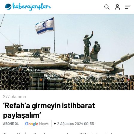
açıklanacak, açıklandı mı? MEB duyurdu! İşte
bursluluk sınavı (İOKBS) sonuç tarihi…
277 okunma
‘Refah’a girmeyin istihbarat
paylaşalım’
2 Ağustos 2024 00:55
ABONE OL
News