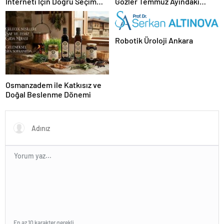
İnterneti İçin Doğru Seçim
Gözler Temmuz Ayındaki
Nasıl Yapılır
Karar Duruşmasına Çevrildi
Robotik Üroloji Ankara
Osmanzadem ile Katkısız ve
Doğal Beslenme Dönemi
En az 10 karakter gerekli