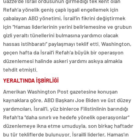
Gazze’de İsrail ordusunun girmediği tek kent olan
Refah’a yönelik geniş çaplı işgali engellemek için
çabalayan ABD yönetimi, İsrail’in fikrini değiştirmek
için “Hamas liderlerinin yerini belirlemesine ve grubun
gizli yeraltı tünellerini bulmasına yardımcı olacak
hassas istihbaratı” paylaşmayı teklif etti. Washington,
geçen hafta da İsrail’i Refah’a büyük bir operasyon
düzenlemesi halinde askeri yardımı askıya almakla
tehdit etmişti.
YERALTINDA İŞBİRLİĞİ
Amerikan Washington Post gazetesine konuşan
kaynaklara göre, ABD Başkanı Joe Biden ve üst düzey
yardımcıları, İsrail’i, yüz binlerce Filistinlinin barındığı
Refah’ta “daha sınırlı ve hedefe yönelik operasyonlar”
düzenlemeye ikna etme umuduyla, son birkaç haftadır
bu tür tekliflerde bulunuyor. İsrailli liderler, Hamas’ın