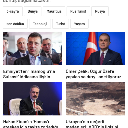
dönüş sağlanılacaktır.”
3-sayfa
Dünya
Mauritius
Rus Turist
Rusya
son dakika
Teknoloji
Turist
Yaşam
Emniyet’ten ‘İmamoğlu’na
Ömer Çelik: Özgür Özel’e
Suikast’ iddiasına ilişkin
yapılan saldırıyı lanetliyoruz
açıklama
Hakan Fidan’ın ‘Hamas’ı
Ukrayna’nın değerli
ateşkes için tavize zorladığı’
madenleri: ABD’nin ilgisini