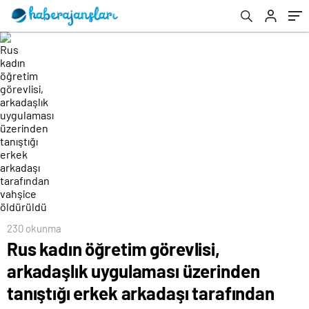
arkadaşı tarafından vahşice öldürüldü
“Eğitim, Kültür ve Sanatla Beraber İktidarın
En Başarısız Olduğu Alan”
230 okunma
Rus kadın öğretim görevlisi,
arkadaşlık uygulaması üzerinden
tanıştığı erkek arkadaşı tarafından