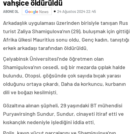
vahşice öldürüldü
24 Ağustos 2024 22:45
ABONE OL
News
Arkadaşlık uygulaması üzerinden birisiyle tanışan Rus
turist Zaliya Shamigulova’nın (29), buluşmak için gittiği
Afrika ülkesi Mauritius sonu oldu. Genç kadın, tanıştığı
erkek arkadaşı tarafından öldürüldü.
Çelyabinsk Üniversitesi’nde öğretmen olan
Shamigulova’nın cesedi, sığ bir mezarda çıplak halde
bulundu. Otopsi, göğsünde çok sayıda bıçak yarası
olduğunu ortaya çıkardı. Daha da korkuncu, kurbanın
dili ve boğazı kesilmişti.
Gözaltına alınan şüpheli, 29 yaşındaki BT mühendisi
Puryavirsingh Sundur. Sundur, cinayeti itiraf etti ve
kıskançlık nedeniyle işlediğini iddia etti.
Polis, kayıp vücut parçalarını ve Shamigulova’nın