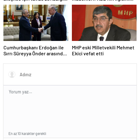
iddiasına yalanlama
çeken kritik kaynaklar
Cumhurbaşkanı Erdoğan ile
MHP eski Milletvekili Mehmet
Sırrı Süreyya Önder arasında
Ekici vefat etti
3 çocuk diyaloğu
En az 10 karakter gerekli