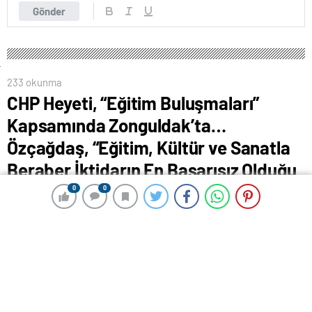
Gönder
233 okunma
CHP Heyeti, “Eğitim Buluşmaları”
Kapsamında Zonguldak’ta…
Özçağdaş, “Eğitim, Kültür ve Sanatla
Beraber İktidarın En Başarısız Olduğu
Alan”
0
0
0
0
23 Ağustos 2024 04:05
ABONE OL
News
HABER: ZEYNEP BOZUKLU/ KAMERA: GURBETELLİ
YALÇIN
(ZONGULDAK) –
CHP’nin eğitim alanındaki sorunlara
dikkati çekmek için farklı illerde düzenlediği “Eğitim