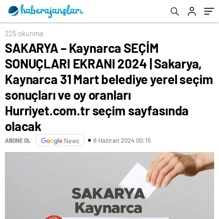
belediye yerel seçim sonuçları ve oy
oranları Hurriyet.com.tr seçim sayfasında
olacak
225 okunma
SAKARYA – Kaynarca SEÇİM
SONUÇLARI EKRANI 2024 | Sakarya,
Kaynarca 31 Mart belediye yerel seçim
sonuçları ve oy oranları
Hurriyet.com.tr seçim sayfasında
olacak
6 Haziran 2024 00:15
ABONE OL
News