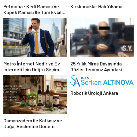
Petmona : Kedi Maması ve
Kırkkonaklar Halı Yıkama
Köpek Maması İle Tüm Evcil
Hayvan Ürünleri
Metro İnternet Nedir ve Ev
25 Yıllık Miras Davasında
İnterneti İçin Doğru Seçim
Gözler Temmuz Ayındaki
Nasıl Yapılır
Karar Duruşmasına Çevrildi
Robotik Üroloji Ankara
Osmanzadem ile Katkısız ve
Doğal Beslenme Dönemi