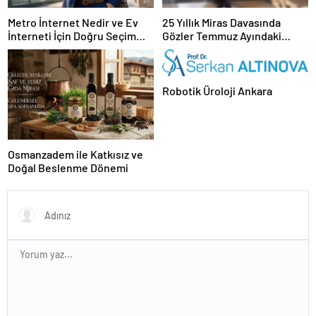
Metro İnternet Nedir ve Ev
25 Yıllık Miras Davasında
İnterneti İçin Doğru Seçim
Gözler Temmuz Ayındaki
Nasıl Yapılır
Karar Duruşmasına Çevrildi
Robotik Üroloji Ankara
Osmanzadem ile Katkısız ve
Doğal Beslenme Dönemi