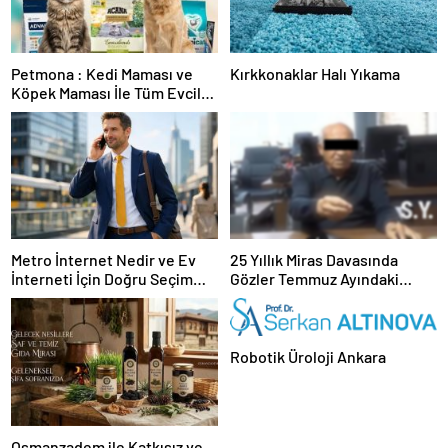
Petmona : Kedi Maması ve
Kırkkonaklar Halı Yıkama
Köpek Maması İle Tüm Evcil
Hayvan Ürünleri
Metro İnternet Nedir ve Ev
25 Yıllık Miras Davasında
İnterneti İçin Doğru Seçim
Gözler Temmuz Ayındaki
Nasıl Yapılır
Karar Duruşmasına Çevrildi
Robotik Üroloji Ankara
Osmanzadem ile Katkısız ve