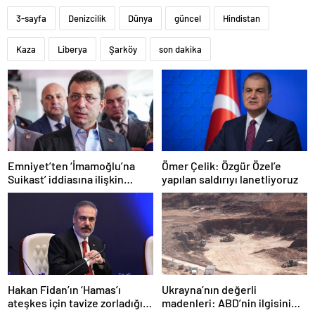
3-sayfa
Denizcilik
Dünya
güncel
Hindistan
Kaza
Liberya
Şarköy
son dakika
Emniyet’ten ‘İmamoğlu’na
Ömer Çelik: Özgür Özel’e
Suikast’ iddiasına ilişkin
yapılan saldırıyı lanetliyoruz
açıklama
Hakan Fidan’ın ‘Hamas’ı
Ukrayna’nın değerli
ateşkes için tavize zorladığı’
madenleri: ABD’nin ilgisini