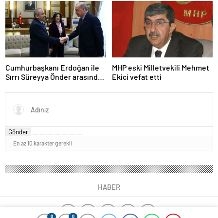
iddiasına yalanlama
çeken kritik kaynaklar
Cumhurbaşkanı Erdoğan ile
MHP eski Milletvekili Mehmet
Sırrı Süreyya Önder arasında
Ekici vefat etti
3 çocuk diyaloğu
Gönder
En az 10 karakter gerekli
HABER
0
0