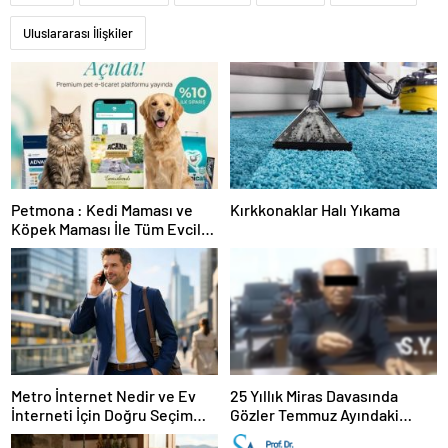
Uluslararası İlişkiler
Petmona : Kedi Maması ve
Kırkkonaklar Halı Yıkama
Köpek Maması İle Tüm Evcil
Hayvan Ürünleri
Metro İnternet Nedir ve Ev
25 Yıllık Miras Davasında
İnterneti İçin Doğru Seçim
Gözler Temmuz Ayındaki
Nasıl Yapılır
Karar Duruşmasına Çevrildi