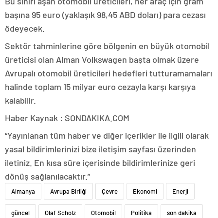
Bu sınırı aşan otomobil üreticileri, her araç için gram
başına 95 euro (yaklaşık 98,45 ABD doları) para cezası
ödeyecek.
Sektör tahminlerine göre bölgenin en büyük otomobil
üreticisi olan Alman Volkswagen başta olmak üzere
Avrupalı otomobil üreticileri hedefleri tutturamamaları
halinde toplam 15 milyar euro cezayla karşı karşıya
kalabilir.
Haber Kaynak : SONDAKIKA.COM
“Yayınlanan tüm haber ve diğer içerikler ile ilgili olarak
yasal bildirimlerinizi bize iletişim sayfası üzerinden
iletiniz. En kısa süre içerisinde bildirimlerinize geri
dönüş sağlanılacaktır.”
Almanya
Avrupa Birliği
Çevre
Ekonomi
Enerji
güncel
Olaf Scholz
Otomobil
Politika
son dakika