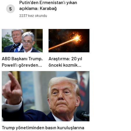
Putin’den Ermenistan’ı yıkan
açıklama: Karabağ
5
Azerbaycan’ın ayrılmaz bir
2237 kez okundu
parçasıdır!
ABD Başkanı Trump,
Araştırma: 20 yıl
Powell’ı görevden
önceki kozmik
almayacağını
patlama, element
söyledi
oluşumunda önemli
rol oynuyor
Trump yönetiminden basın kuruluşlarına