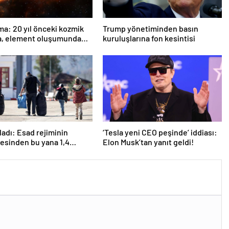
ma: 20 yıl önceki kozmik
Trump yönetiminden basın
a, element oluşumunda
kuruluşlarına fon kesintisi
rol oynuyor
ladı: Esad rejiminin
‘Tesla yeni CEO peşinde’ iddiası:
esinden bu yana 1,4
Elon Musk’tan yanıt geldi!
an fazla Suriyeli
ine döndü