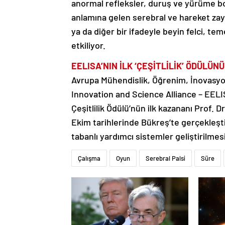
anormal refleksler, duruş ve yürüme bozu
anlamına gelen serebral ve hareket zayıf
ya da diğer bir ifadeyle beyin felci, tem
etkiliyor.
EELISA’NIN İLK ‘ÇEŞİTLİLİK’ ÖDÜLÜNÜ
Avrupa Mühendislik, Öğrenim, İnovasyon
Innovation and Science Alliance – EELI
Çeşitlilik Ödülü’nün ilk kazananı Prof. D
Ekim tarihlerinde Bükreş’te gerçekleşti
tabanlı yardımcı sistemler geliştirilmesi
Çalışma
Oyun
Serebral Palsi
Süre