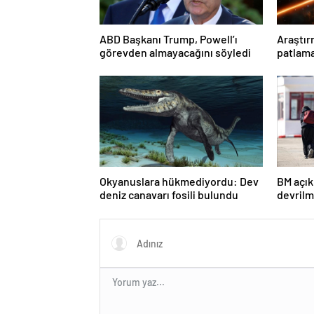
ABD Başkanı Trump, Powell’ı
Araştır
görevden almayacağını söyledi
patlam
önemli 
Okyanuslara hükmediyordu: Dev
BM açık
deniz canavarı fosili bulundu
devrilm
milyond
ülkeler