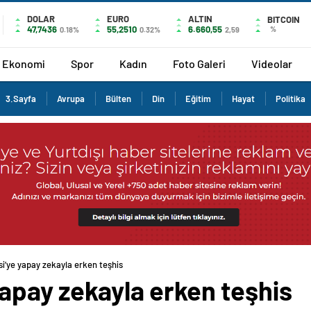
DOLAR
EURO
ALTIN
BITCOIN
47,7436
55,2510
6.660,55
%
0.18%
0.32%
2,59
Ekonomi
Spor
Kadın
Foto Galeri
Videolar
3.Sayfa
Avrupa
Bülten
Din
Eğitim
Hayat
Politika
si’ye yapay zekayla erken teşhis
yapay zekayla erken teşhis