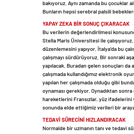
bakıyoruz. Aynı zamanda bu çocuklar ailel
Bunların hepsi serebral palsili bebekle
YAPAY ZEKA BİR SONUÇ ÇIKARACAK
Bu verilerin değerlendirilmesi konusun
Stella Maris Üniversitesi ile çalışıyoru
düzenlemesini yapıyor. İtalya’da bu çal
çalışmayı sürdürüyoruz. Bir sonraki aş
yapılacak. Buradan gelen sonuçları da a
çalışmada kullandığımız elektronik oyu
yapılan her çalışmada olduğu gibi bunda
oynaması gerekiyor. Oynadıktan sonra o 
hareketlerini Fransızlar, yüz ifadelerini
sonunda elde ettiğimiz verileri bir ara
TEDAVİ SÜRECİNİ HIZLANDIRACAK
Normalde bir uzmanın tanı ve tedavi süre