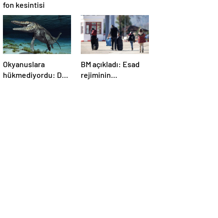
fon kesintisi
Okyanuslara
BM açıkladı: Esad
hükmediyordu: Dev
rejiminin
deniz canavarı fosili
devrilmesinden bu
bulundu
yana 1,4 milyondan
fazla Suriyeli
ülkelerine döndü