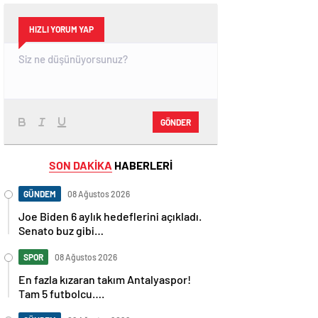
HIZLI YORUM YAP
GÖNDER
SON DAKİKA
HABERLERİ
GÜNDEM
08 Ağustos 2026
Joe Biden 6 aylık hedeflerini açıkladı.
Senato buz gibi…
SPOR
08 Ağustos 2026
En fazla kızaran takım Antalyaspor!
Tam 5 futbolcu….