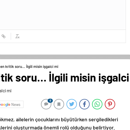
n kritik soru… İlgili misin işgalci mi
ik soru… İlgili misin işgalci
0
News
ökmez, ailelerin çocuklarını büyütürken sergiledikleri
klerini oluşturmada önemli rolü olduğunu belirtiyor.