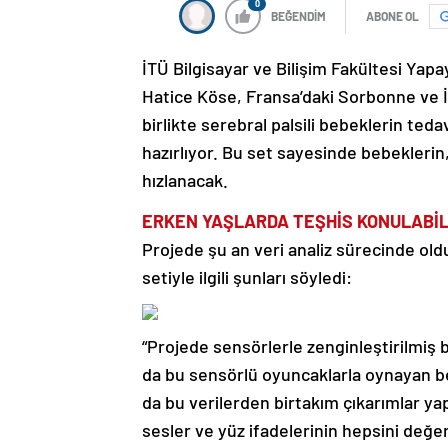
0
BEĞENDİM
ABONE OL
İTÜ Bilgisayar ve Bilişim Fakültesi Yap
Hatice Köse, Fransa’daki Sorbonne ve İt
birlikte serebral palsili bebeklerin ted
hazırlıyor. Bu set sayesinde bebeklerin,
hızlanacak.
ERKEN YAŞLARDA TEŞHİS KONULABİ
Projede şu an veri analiz sürecinde oldu
setiyle ilgili şunları söyledi:
“Projede sensörlerle zenginleştirilmiş
da bu sensörlü oyuncaklarla oynayan beb
da bu verilerden birtakım çıkarımlar yap
sesler ve yüz ifadelerinin hepsini değer