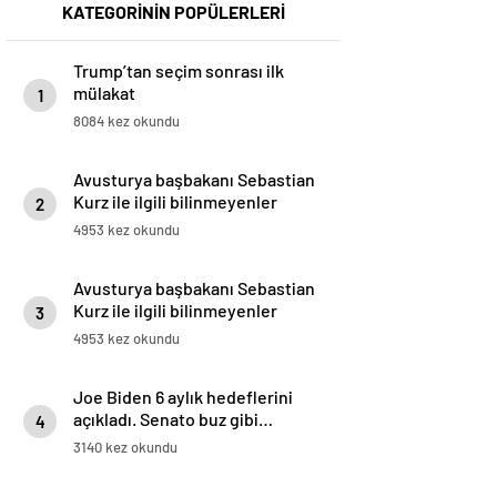
KATEGORİNİN POPÜLERLERİ
Trump’tan seçim sonrası ilk
mülakat
1
8084 kez okundu
Avusturya başbakanı Sebastian
Kurz ile ilgili bilinmeyenler
2
4953 kez okundu
Avusturya başbakanı Sebastian
Kurz ile ilgili bilinmeyenler
3
4953 kez okundu
Joe Biden 6 aylık hedeflerini
açıkladı. Senato buz gibi…
4
3140 kez okundu