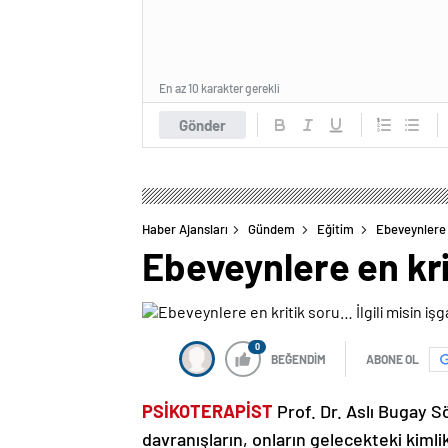
En az 10 karakter gerekli
Gönder
Haber Ajansları
Gündem
Eğitim
Ebeveynlere e
Ebeveynlere en krit
0
BEĞENDİM
ABONE OL
PSİKOTERAPİST
Prof. Dr. Aslı Bugay S
davranışların, onların gelecekteki kimli