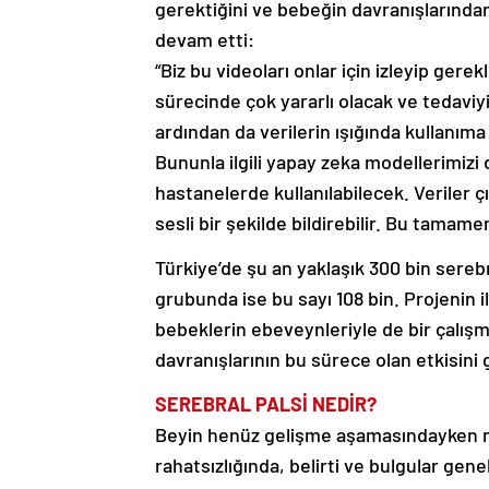
gerektiğini ve bebeğin davranışlarından
devam etti:
“Biz bu videoları onlar için izleyip gerek
sürecinde çok yararlı olacak ve tedaviy
ardından da verilerin ışığında kullanıma
Bununla ilgili yapay zeka modellerimizi 
hastanelerde kullanılabilecek. Veriler ç
sesli bir şekilde bildirebilir. Bu tamam
Türkiye’de şu an yaklaşık 300 bin serebr
grubunda ise bu sayı 108 bin. Projenin 
bebeklerin ebeveynleriyle de bir çal
davranışlarının bu sürece olan etkisini g
SEREBRAL PALSİ NEDİR?
Beyin henüz gelişme aşamasındayken m
rahatsızlığında, belirti ve bulgular ge