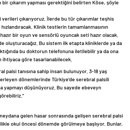
 bir çıkarım yapması gerektiğini belirten Köse, şöyle
li verileri çıkarıyoruz. İlerde bu tür çıkarımlar teşhis
i hızlandıracak. Klinik testlerin tamamlanmasının
 hazır bir oyun ve sensörlü oyuncak seti hazır olacak.
de oluşturacağız. Bu sistem ilk etapta kliniklerde ya da
ıktığında bu doktorun telefonuna iletilebilir ya da ona
en ihtiyaca göre tasarlanabilecek.
al palsi tanısına sahip insan bulunuyor. 3-18 yaş
ilerleyen dönemlerinde Türkiye’de serebral palsili
ışma yapmayı düşünüyoruz. Bu sayede ebeveyn
örebiliriz.”
eydana gelen hasar sonrasında gelişen serebral palsi
nellikle okul öncesi dönemde görülmeye başlıyor. Bunlar,