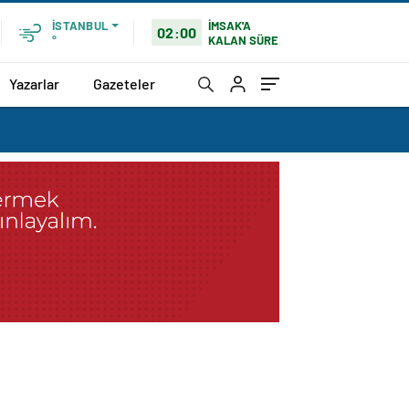
İMSAK'A
İSTANBUL
02:00
KALAN SÜRE
°
Yazarlar
Gazeteler