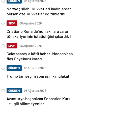
GÜNDEM
08 Ağustos 2026
Norweç silahlı kuvvetleri kadınlardan
oluşan özel kuvvetler eğitimlerini
başlattı.
SPOR
08 Ağustos 2026
Cristiano Ronaldo’nun akıllara zarar
tüm kariyerinin istatistiğini çıkardık !
SPOR
08 Ağustos 2026
Galatasaray’a kötü haber! Monaco’dan
flaş Onyekuru kararı.
GÜNDEM
08 Ağustos 2026
Trump’tan seçim sonrası ilk mülakat
GÜNDEM
08 Ağustos 2026
Avusturya başbakanı Sebastian Kurz
ile ilgili bilinmeyenler