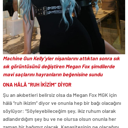
Machine Gun Kelly’yler nişanlarını attıktan sonra sık
sık görüntüsünü değiştiren Megan Fox şimdilerde
mavi saçlarını hayranların beğenisine sundu
ONA HÂLÂ “RUH İKİZİM” DİYOR
Şu an akıbetleri belirsiz olsa da Megan Fox MGK için
hâlâ “ruh ikizim” diyor ve onunla hep bir bağı olacağını
söylüyor: “Söyleyebileceğim şey, ikiz ruhum olarak
adlandırdığım şey bu ve ne olursa olsun onunla her
zaman bir bağımız olacak. Kapasitesinin ne olacağını