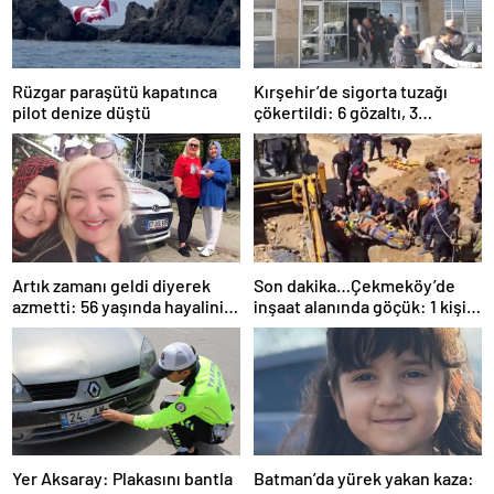
Rüzgar paraşütü kapatınca
Kırşehir’de sigorta tuzağı
pilot denize düştü
çökertildi: 6 gözaltı, 3
tutuklama
Artık zamanı geldi diyerek
Son dakika…Çekmeköy’de
azmetti: 56 yaşında hayalini
inşaat alanında göçük: 1 kişi
kurduğu ehliyete kavuştu
hayatını kaybetti
Yer Aksaray: Plakasını bantla
Batman’da yürek yakan kaza: