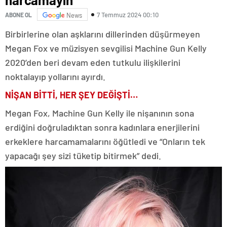
7 Temmuz 2024 00:10
ABONE OL
News
Birbirlerine olan aşklarını dillerinden düşürmeyen
Megan Fox ve müzisyen sevgilisi Machine Gun Kelly
2020’den beri devam eden tutkulu ilişkilerini
noktalayıp yollarını ayırdı.
NİŞAN BİTTİ, HER ŞEY DEĞİŞTİ…
Megan Fox, Machine Gun Kelly ile nişanının sona
erdiğini doğruladıktan sonra kadınlara enerjilerini
erkeklere harcamamalarını öğütledi ve “Onların tek
yapacağı şey sizi tüketip bitirmek” dedi.