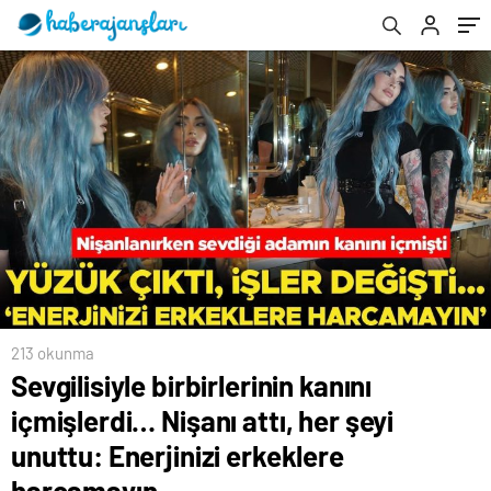
erkeklere harcamayın
213 okunma
Sevgilisiyle birbirlerinin kanını
içmişlerdi… Nişanı attı, her şeyi
unuttu: Enerjinizi erkeklere
harcamayın