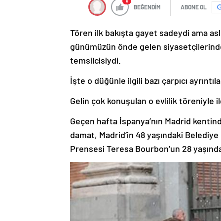
0
BEĞENDİM
ABONE OL
Tören ilk bakışta gayet sadeydi ama a
günümüzün önde gelen siyasetçilerinden 
temsilcisiydi.
İşte o düğünle ilgili bazı çarpıcı ayrıntı
Gelin çok konuşulan o evlilik töreniyle il
Geçen hafta İspanya’nın Madrid kentind
damat, Madrid’in 48 yaşındaki Belediye 
Prensesi Teresa Bourbon’un 28 yaşında