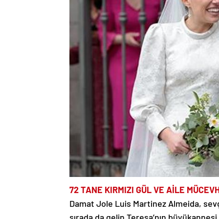
72 TANE KIRMIZI GÜL VE AİLE MÜCEV
Damat Jole Luis Martinez Almeida, sevgi
sırada da gelin Teresa’nın büyükannesi 