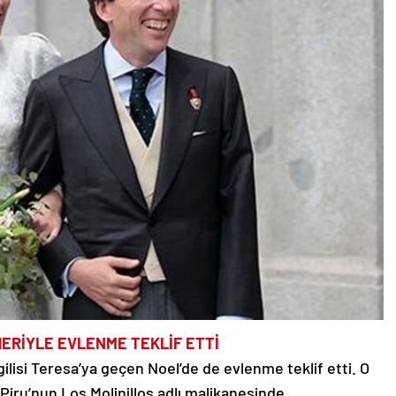
HERİYLE EVLENME TEKLİF ETTİ
lisi Teresa’ya geçen Noel’de de evlenme teklif etti. O
Piru’nun Los Molinillos adlı malikanesinde