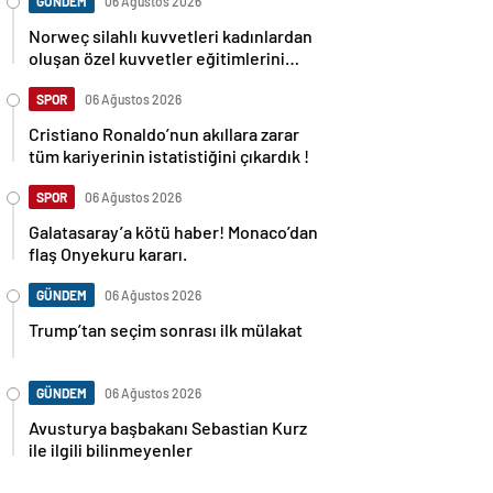
GÜNDEM
06 Ağustos 2026
Norweç silahlı kuvvetleri kadınlardan
oluşan özel kuvvetler eğitimlerini
başlattı.
SPOR
06 Ağustos 2026
Cristiano Ronaldo’nun akıllara zarar
tüm kariyerinin istatistiğini çıkardık !
SPOR
06 Ağustos 2026
Galatasaray’a kötü haber! Monaco’dan
flaş Onyekuru kararı.
GÜNDEM
06 Ağustos 2026
Trump’tan seçim sonrası ilk mülakat
GÜNDEM
06 Ağustos 2026
Avusturya başbakanı Sebastian Kurz
ile ilgili bilinmeyenler