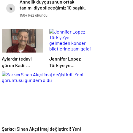
Annelik duygusunun ortak
tanımı diyebileceğimiz 10 başlık.
5
1584 kez okundu
Aylardır tedavi
Jennifer Lopez
gören Kadir
Türkiye’ye
İnanır’ın son hali
gelmeden konser
ortaya çıktı
biletlerine zam
geldi
Şarkıcı Sinan Akçıl imaj değiştirdi! Yeni