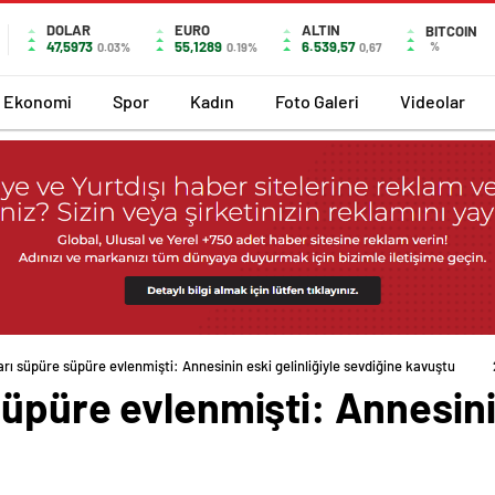
DOLAR
EURO
ALTIN
BITCOIN
47,5973
55,1289
6.539,57
%
0.03%
0.19%
0,67
Ekonomi
Spor
Kadın
Foto Galeri
Videolar
rı süpüre süpüre evlenmişti: Annesinin eski gelinliğiyle sevdiğine kavuştu
üpüre evlenmişti: Annesinin