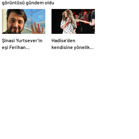
görüntüsü gündem oldu
Şinasi Yurtsever’in
Hadise’den
eşi Ferihan
kendisine yönelik
Yurtsever günler
eleştirilere sert
sonra paylaşım
yanıt
yaptı