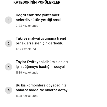
KATEGORİNİN POPÜLERLERİ
Doğru emzirme yöntemleri
nelerdir, sütün yettiği nasıl
1
anlaşılır?
2123 kez okundu
Takı ve makyaj uyumuna trend
örnekleri sizler için derledik.
2
1712 kez okundu
Taylor Swift yeni albüm planları
için düğmeye bastığını sosyal
3
medyadan duyurdu!
1698 kez okundu
Bu kış kombinlere doyacağınız
onlarca model ve onlarca detay.
4
1628 kez okundu