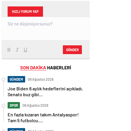
HIZLI YORUM YAP
GÖNDER
SON DAKİKA
HABERLERİ
GÜNDEM
06 Ağustos 2026
Joe Biden 6 aylık hedeflerini açıkladı.
Senato buz gibi…
SPOR
06 Ağustos 2026
En fazla kızaran takım Antalyaspor!
Tam 5 futbolcu….