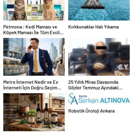
Petmona : Kedi Maması ve
Kırkkonaklar Halı Yıkama
Köpek Maması İle Tüm Evcil
Hayvan Ürünleri
Metro İnternet Nedir ve Ev
25 Yıllık Miras Davasında
İnterneti İçin Doğru Seçim
Gözler Temmuz Ayındaki
Nasıl Yapılır
Karar Duruşmasına Çevrildi
Robotik Üroloji Ankara