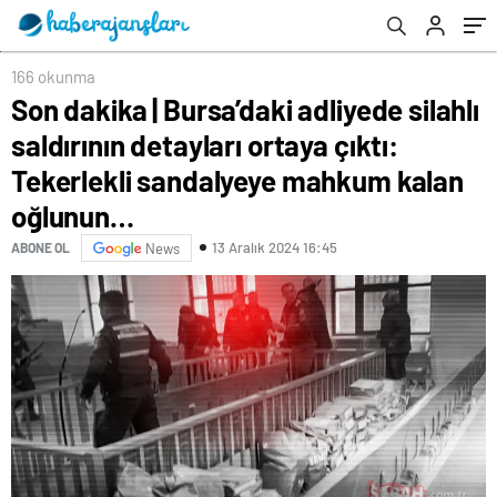
sandalyeye mahkum kalan oğlunun…
166 okunma
Son dakika | Bursa’daki adliyede silahlı
saldırının detayları ortaya çıktı:
Tekerlekli sandalyeye mahkum kalan
oğlunun…
13 Aralık 2024 16:45
ABONE OL
News