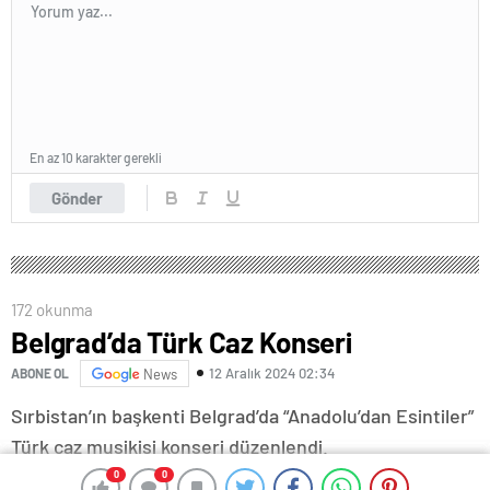
En az 10 karakter gerekli
Gönder
172 okunma
Belgrad’da Türk Caz Konseri
12 Aralık 2024 02:34
ABONE OL
News
Sırbistan’ın başkenti Belgrad’da “Anadolu’dan Esintiler”
Türk caz musikisi konseri düzenlendi.
0
0
0
0
Yunus Emre Enstitüsünce (YEE) başkentteki bir