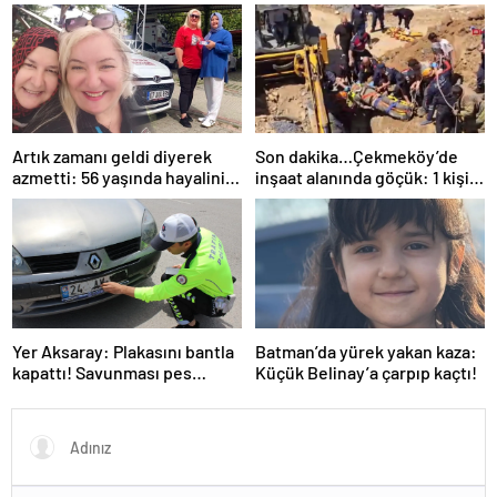
tutuklama
Artık zamanı geldi diyerek
Son dakika…Çekmeköy’de
azmetti: 56 yaşında hayalini
inşaat alanında göçük: 1 kişi
kurduğu ehliyete kavuştu
hayatını kaybetti
Yer Aksaray: Plakasını bantla
Batman’da yürek yakan kaza:
kapattı! Savunması pes
Küçük Belinay’a çarpıp kaçtı!
dedirtti