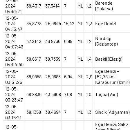
12-05-
Darende
2024
38.4317
37.5414
7
ML
1.2
(Malatya)
04:51:21
12-05-
2024
35.8778
25.9844
15.42
ML
2.3
Ege Denizi
04:15:47
12-05-
Nurdağı
2024
37.2142
36.9736
6.99
ML
1.2
(Gaziantep)
04:07:43
12-05-
2024
38.6617
38.7339
7
ML
1.4
Baskil (Elazığ)
04:04:49
12-05-
Ege Denizi –
2024
38.9858
25.9683
6.94
ML
2.9
[52.78 km]
03:51:25
Karaburun (İzmir)
12-05-
2024
38.8836
43.5608
7.08
ML
1.0
Tuşba (Van)
03:23:47
12-05-
2024
38.1358
38.4694
7
ML
1.3
Sincik (Adıyaman)
03:16:21
Ege Denizi, Sakız
12-05-
Adası (Hiyos) –