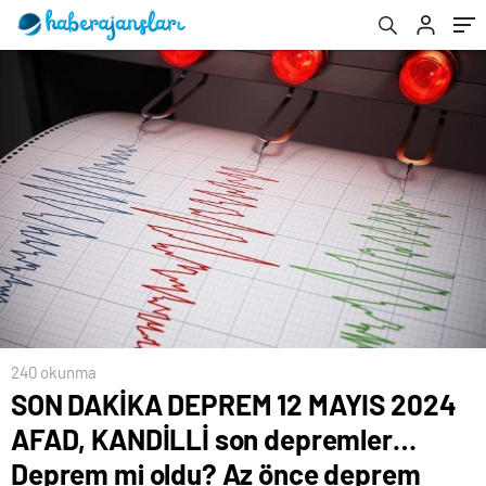
Az önce deprem nerede oldu, kaç
şiddetinde? ,AFAD/Kandilli son dakika
deprem açıklamaları
240 okunma
SON DAKİKA DEPREM 12 MAYIS 2024
AFAD, KANDİLLİ son depremler…
Deprem mi oldu? Az önce deprem