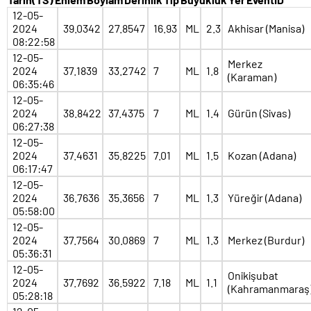
12-05-
2024
39.0342
27.8547
16.93
ML
2.3
Akhisar (Manisa)
08:22:58
12-05-
Merkez
2024
37.1839
33.2742
7
ML
1.8
(Karaman)
06:35:46
12-05-
2024
38.8422
37.4375
7
ML
1.4
Gürün (Sivas)
06:27:38
12-05-
2024
37.4631
35.8225
7.01
ML
1.5
Kozan (Adana)
06:17:47
12-05-
2024
36.7636
35.3656
7
ML
1.3
Yüreğir (Adana)
05:58:00
12-05-
2024
37.7564
30.0869
7
ML
1.3
Merkez (Burdur)
05:36:31
12-05-
Onikişubat
2024
37.7692
36.5922
7.18
ML
1.1
(Kahramanmaraş
05:28:18