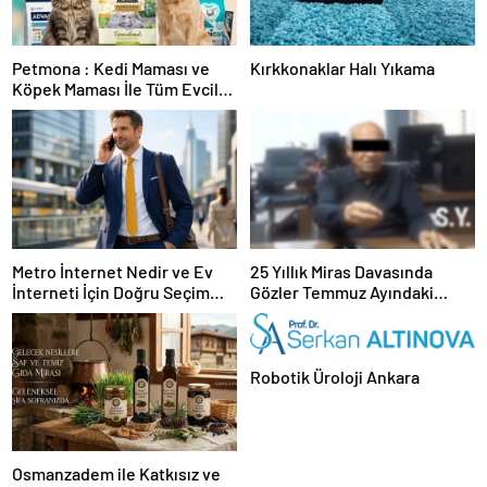
Petmona : Kedi Maması ve
Kırkkonaklar Halı Yıkama
Köpek Maması İle Tüm Evcil
Hayvan Ürünleri
Metro İnternet Nedir ve Ev
25 Yıllık Miras Davasında
İnterneti İçin Doğru Seçim
Gözler Temmuz Ayındaki
Nasıl Yapılır
Karar Duruşmasına Çevrildi
Robotik Üroloji Ankara
Osmanzadem ile Katkısız ve