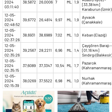
2024
38.5872
26.0006
7
ML
1.9
[33.38 km]
03:11:40
Karaburun (İzmir)
12-05-
Ayvacık
2024
39.6772
26.4814
9.97
ML
1.9
(Çanakkale)
02:48:52
12-05-
2024
38.6931
38.6989
7.02
ML
1.0
Keban (Elazığ)
02:37:26
12-05-
Çaygören Barajı –
2024
39.2567
28.2211
6.96
ML
1.4
[01.16 km]
02:35:26
Sındırgı (Balıkesir
12-05-
Pazarcık
2024
37.6089
37.3347
10.54
ML
1.7
(Kahramanmaraş
02:35:15
12-05-
Nurhak
2024
38.0269
37.5522
6.98
ML
1.0
(Kahramanmaraş
02:15:39