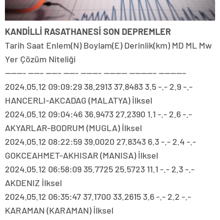
KANDİLLİ RASATHANESİ SON DEPREMLER
Tarih Saat Enlem(N) Boylam(E) Derinlik(km) MD ML Mw
Yer Çözüm Niteliği
———- ——– ——– ——- ———- ———— ————– ————–
2024.05.12 09:09:29 38.2913 37.8483 3.5 -.- 2.9 -.-
HANCERLI-AKCADAG (MALATYA) İlksel
2024.05.12 09:04:46 36.9473 27.2390 1.1 -.- 2.6 -.-
AKYARLAR-BODRUM (MUGLA) İlksel
2024.05.12 08:22:59 39.0020 27.8343 6.3 -.- 2.4 -.-
GOKCEAHMET-AKHISAR (MANISA) İlksel
2024.05.12 06:58:09 35.7725 25.5723 11.1 -.- 2.3 -.-
AKDENIZ İlksel
2024.05.12 06:35:47 37.1700 33.2615 3.6 -.- 2.2 -.-
KARAMAN (KARAMAN) İlksel