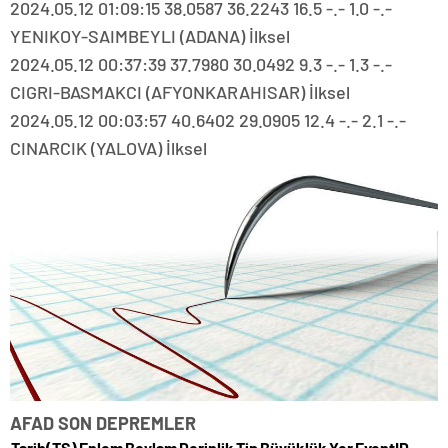
2024.05.12 01:09:15 38.0587 36.2243 16.5 -.- 1.0 -.-
YENIKOY-SAIMBEYLI (ADANA) İlksel
2024.05.12 00:37:39 37.7980 30.0492 9.3 -.- 1.3 -.-
CIGRI-BASMAKCI (AFYONKARAHISAR) İlksel
2024.05.12 00:03:57 40.6402 29.0905 12.4 -.- 2.1 -.-
CINARCIK (YALOVA) İlksel
AFAD SON DEPREMLER
Tarih(TS)
Enlem
Boylam
Derinlik
Tip
Büyüklük
Yer
EventID