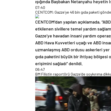
ışığında Başbakan Netanyahu heyetin İsra
07:40
CENTCOM: Gazze’ye 46 bin gıda paketi gönder
CENTCOM’dan yapılan açıklamada, “ABD
etkilenen sivillere temel yardım sağlam
Gazze’ye havadan insani yardım operasy
ABD Hava Kuvvetleri uçağı ve ABD insa
uzmanlaşmış ABD ordusu askerleri yer a
gıda paketini büyük bir ihtiyaç bölgesi o
erişimini sağladı” denildi.
06:47
BM Filistin raportörü Gazze’de soykırıma dikka