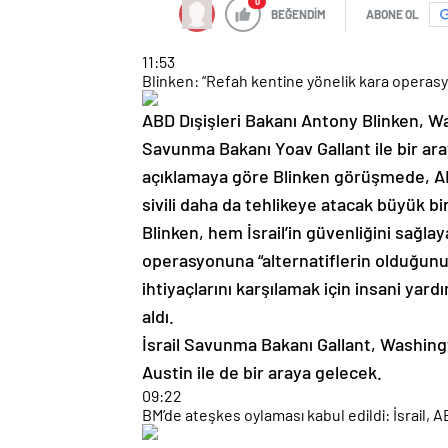
0
BEĞENDİM
ABONE OL
11:53
Blinken: “Refah kentine yönelik kara operasy
ABD Dışişleri Bakanı Antony Blinken, Was
Savunma Bakanı Yoav Gallant ile bir aray
açıklamaya göre Blinken görüşmede, ABD’
sivili daha da tehlikeye atacak büyük b
Blinken, hem İsrail’in güvenliğini sağlay
operasyonuna “alternatiflerin olduğunu” 
ihtiyaçlarını karşılamak için insani yard
aldı.
İsrail Savunma Bakanı Gallant, Washing
Austin ile de bir araya gelecek.
09:22
BM’de ateşkes oylaması kabul edildi: İsrail, ABD