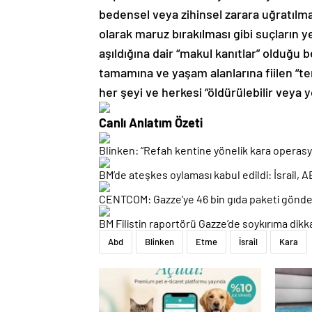
bedensel veya zihinsel zarara uğratılmas
olarak maruz bırakılması gibi suçların yer
aşıldığına dair “makul kanıtlar” olduğu b
tamamına ve yaşam alanlarına fiilen “te
her şeyi ve herkesi “öldürülebilir veya yo
Canlı Anlatım Özeti
Blinken: “Refah kentine yönelik kara operasy
BM’de ateşkes oylaması kabul edildi: İsrail, ABD
CENTCOM: Gazze’ye 46 bin gıda paketi gönder
BM Filistin raportörü Gazze’de soykırıma dikka
Abd
Blinken
Etme
İsrail
Kara