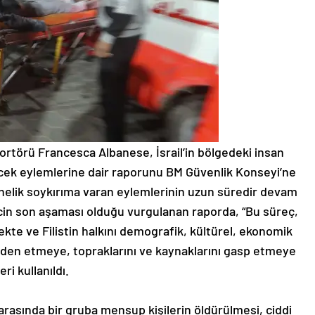
aportörü Francesca Albanese, İsrail’in bölgedeki insan
ilecek eylemlerine dair raporunu BM Güvenlik Konseyi’ne
 yönelik soykırıma varan eylemlerinin uzun süredir devam
cin son aşaması olduğu vurgulanan raporda, “Bu süreç,
ekte ve Filistin halkını demografik, kültürel, ekonomik
rinden etmeye, topraklarını ve kaynaklarını gasp etmeye
ri kullanıldı.
 arasında bir gruba mensup kişilerin öldürülmesi, ciddi