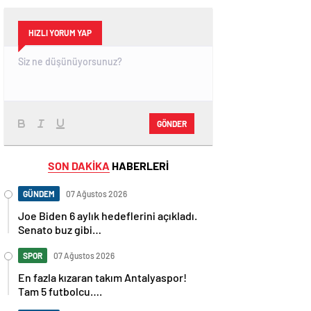
HIZLI YORUM YAP
GÖNDER
SON DAKİKA
HABERLERİ
GÜNDEM
07 Ağustos 2026
Joe Biden 6 aylık hedeflerini açıkladı.
Senato buz gibi…
SPOR
07 Ağustos 2026
En fazla kızaran takım Antalyaspor!
Tam 5 futbolcu….