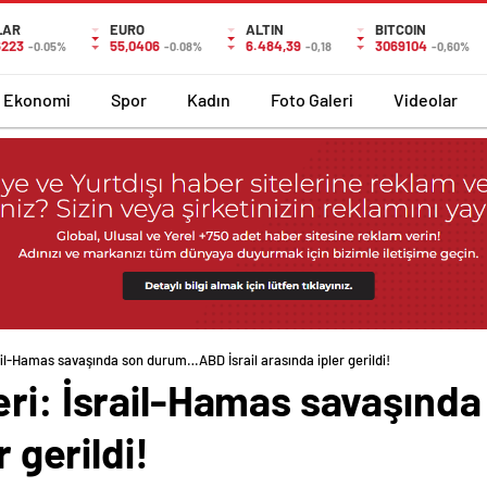
LAR
EURO
ALTIN
BITCOIN
6223
55,0406
6.484,39
3069104
-0.05%
-0.08%
-0,18
-0,60%
Ekonomi
Spor
Kadın
Foto Galeri
Videolar
ail-Hamas savaşında son durum…ABD İsrail arasında ipler gerildi!
eri: İsrail-Hamas savaşın
r gerildi!