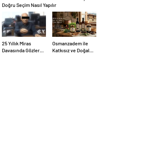
Doğru Seçim Nasıl Yapılır
25 Yıllık Miras
Osmanzadem ile
Davasında Gözler
Katkısız ve Doğal
Temmuz Ayındaki
Beslenme Dönemi
Karar Duruşmasına
Çevrildi