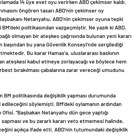
ylamada 14 üye evet oyu verirken ABD çekimser kaldı.
lanmasını öngören tasarı ABD’nin çekimser oy
il Başbakanı Netanyahu, ABD’nin çekimser oyuna tepki
i BM’deki politikasından vazgeçmiştir. Ne yazık ki ABD,
 bağlı olmayan bir ateşkes çağrısında bulunan yeni kararı
n başından bu yana Güvenlik Konseyi’nde sergilediği
etmektedir. Bu karar Hamas’a, uluslararası baskının
madan ateşkesi kabul etmeye zorlayacağı ve böylece hem
rbest bırakılması çabalarına zarar vereceği umudunu
n BM politikasında değişiklik yapması durumunda
l edileceğini söylemişti. BM’deki oylamanın ardından
ın Ofisi, “Başbakan Netanyahu dün gece yaptığı
an sapması ve bu zararlı kararı veto etmemesi halinde,
eceğini açıkça ifade etti. ABD’nin tutumundaki değişiklik