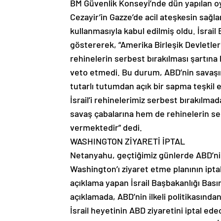
BM Güvenlik Konseyi’nde dün yapılan o
Cezayir’in Gazze’de acil ateşkesin sağ
kullanmasıyla kabul edilmiş oldu. İsra
göstererek, “Amerika Birleşik Devletler
rehinelerin serbest bırakılması şartına
veto etmedi. Bu durum, ABD’nin savaşı
tutarlı tutumdan açık bir sapma teşkil 
İsrail’i rehinelerimiz serbest bırakıl
savaş çabalarına hem de rehinelerin se
vermektedir” dedi.
WASHINGTON ZİYARETİ İPTAL
Netanyahu, geçtiğimiz günlerde ABD’ni
Washington’ı ziyaret etme planının ipta
açıklama yapan İsrail Başbakanlığı Bas
açıklamada, ABD’nin ilkeli politikasınd
İsrail heyetinin ABD ziyaretini iptal ed