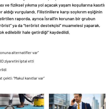
ı ve fiziksel yıkıma yol açacak yaşam koşullarına kasıtlı
 aldığı vurgulandı. Filistinlilere karşı soykırım eşiğinin
elirtilen raporda, ayrıca İsrail’in korunan bir grubun
rörist” ya da “terörist destekçisi” muamelesi yaparak,
k edilebilir hale getirdiği” kaydedildi.
onuna alternatifler var”
 ziyaretini iptal etti
ildi
t çekti: “Makul kanıtlar var”