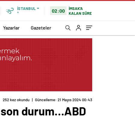
İMSAK'A
İSTANBUL
02:00
KALAN SÜRE
°
Yazarlar
Gazeteler
252 kez okundu
|
Güncelleme: 21 Mayıs 2024 00:43
da son durum…ABD