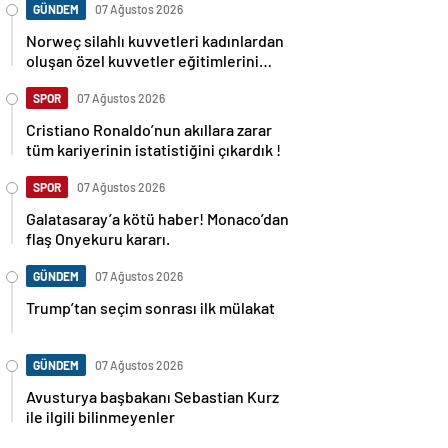
GÜNDEM
07 Ağustos 2026
Norweç silahlı kuvvetleri kadınlardan
oluşan özel kuvvetler eğitimlerini
başlattı.
SPOR
07 Ağustos 2026
Cristiano Ronaldo’nun akıllara zarar
tüm kariyerinin istatistiğini çıkardık !
SPOR
07 Ağustos 2026
Galatasaray’a kötü haber! Monaco’dan
flaş Onyekuru kararı.
GÜNDEM
07 Ağustos 2026
Trump’tan seçim sonrası ilk mülakat
GÜNDEM
07 Ağustos 2026
Avusturya başbakanı Sebastian Kurz
ile ilgili bilinmeyenler