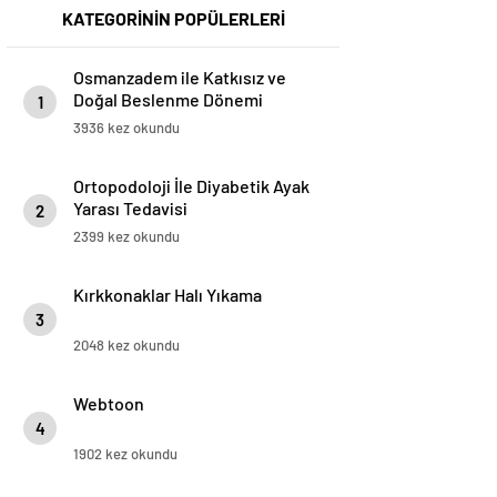
KATEGORİNİN POPÜLERLERİ
Osmanzadem ile Katkısız ve
Doğal Beslenme Dönemi
1
3936 kez okundu
Ortopodoloji İle Diyabetik Ayak
Yarası Tedavisi
2
2399 kez okundu
Kırkkonaklar Halı Yıkama
3
2048 kez okundu
Webtoon
4
1902 kez okundu