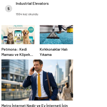
Industrial Elevators
5
1554 kez okundu
Petmona : Kedi
Kırkkonaklar Halı
Maması ve Köpek
Yıkama
Maması İle Tüm
Evcil Hayvan
Ürünleri
Metro İnternet Nedir ve Ev İnterneti İçin