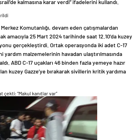
il’de kalmasına karar verdi” ifadelerini kullandı.
ildi
 Merkez Komutanlığı, devam eden çatışmalardan
ak amacıyla 25 Mart 2024 tarihinde saat 12.10’da kuzey
onu gerçekleştirdi. Ortak operasyonda iki adet C-17
ni yardım malzemelerinin havadan ulaştırılmasında
ldı. ABD C-17 uçakları 46 binden fazla yemeye hazır
lan kuzey Gazze’ye bırakarak sivillerin kritik yardıma
t çekti: “Makul kanıtlar var”