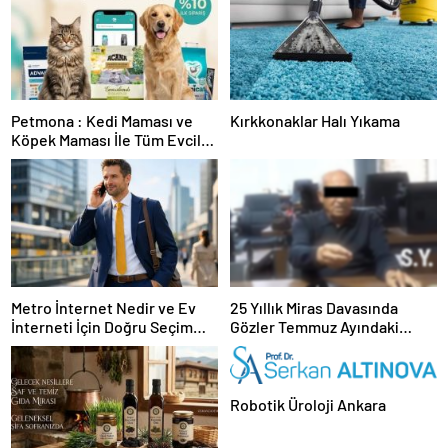
Petmona : Kedi Maması ve
Kırkkonaklar Halı Yıkama
Köpek Maması İle Tüm Evcil
Hayvan Ürünleri
Metro İnternet Nedir ve Ev
25 Yıllık Miras Davasında
İnterneti İçin Doğru Seçim
Gözler Temmuz Ayındaki
Nasıl Yapılır
Karar Duruşmasına Çevrildi
Robotik Üroloji Ankara