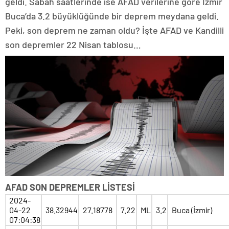
geldi. Sabah saatlerinde ise AFAD verilerine göre İzmir
Buca’da 3.2 büyüklüğünde bir deprem meydana geldi.
Peki, son deprem ne zaman oldu? İşte AFAD ve Kandilli
son depremler 22 Nisan tablosu…
AFAD SON DEPREMLER LİSTESİ
2024-
04-22
38.32944
27.18778
7.22
ML
3.2
Buca (İzmir)
07:04:38