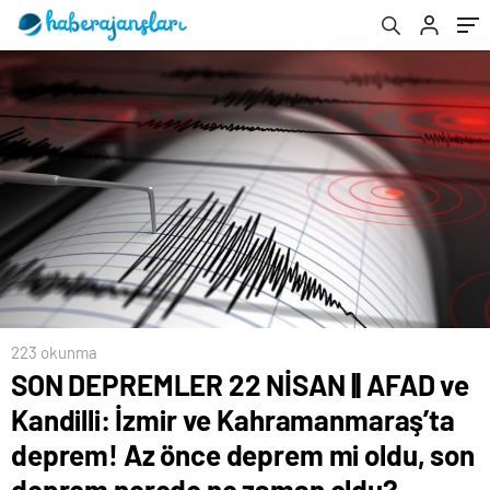
deprem! Az önce deprem mi oldu, son
deprem nerede ne zaman oldu?
223 okunma
SON DEPREMLER 22 NİSAN || AFAD ve
Kandilli: İzmir ve Kahramanmaraş’ta
deprem! Az önce deprem mi oldu, son
deprem nerede ne zaman oldu?