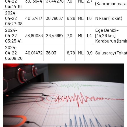
04-22
38.13944
37.44278
7.0
ML
2.7
(Kahramanmara
05:34:16
2024-
04-22
40.57417
36.78667
6.26
ML
1.6
Niksar (Tokat)
05:27:08
2024-
Ege Denizi –
04-22
38.80083
26.43667
7.0
ML
1.4
[15.26 km]
05:25:41
Karaburun (İzmir
2024-
04-22
40.01472
36.03
6.78
ML
0.9
Sulusaray (Tokat
05:08:26