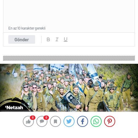
En az 10 karakter gerekli
Gönder
0
0
0
0