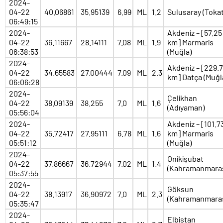
2024-
04-22
40.06861
35.95139
6.99
ML
1.2
Sulusaray (Tokat
06:49:15
2024-
Akdeniz – [57.25
04-22
36.11667
28.14111
7.08
ML
1.9
km] Marmaris
06:38:53
(Muğla)
2024-
Akdeniz – [229.7
04-22
34.65583
27.00444
7.09
ML
2.3
km] Datça (Muğl
06:06:28
2024-
Çelikhan
04-22
38.09139
38.255
7.0
ML
1.6
(Adıyaman)
05:56:04
2024-
Akdeniz – [101.7
04-22
35.72417
27.95111
6.78
ML
1.6
km] Marmaris
05:51:12
(Muğla)
2024-
Onikişubat
04-22
37.86667
36.72944
7.02
ML
1.4
(Kahramanmara
05:37:55
2024-
Göksun
04-22
38.13917
36.90972
7.0
ML
2.3
(Kahramanmara
05:35:47
2024-
Elbistan