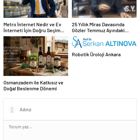
Metro İnternet Nedir ve Ev
25 Yıllık Miras Davasında
İnterneti İçin Doğru Seçim
Gözler Temmuz Ayındaki
Nasıl Yapılır
Karar Duruşmasına Çevrildi
Robotik Üroloji Ankara
Osmanzadem ile Katkısız ve
Doğal Beslenme Dönemi