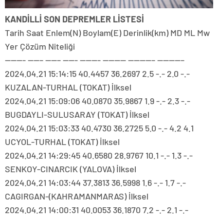
KANDİLLİ SON DEPREMLER LİSTESİ
Tarih Saat Enlem(N) Boylam(E) Derinlik(km) MD ML Mw
Yer Çözüm Niteliği
———- ——– ——– ——- ———- ———— ————– ————–
2024.04.21 15:14:15 40.4457 36.2697 2.5 -.- 2.0 -.-
KUZALAN-TURHAL (TOKAT) İlksel
2024.04.21 15:09:06 40.0870 35.9867 1.9 -.- 2.3 -.-
BUGDAYLI-SULUSARAY (TOKAT) İlksel
2024.04.21 15:03:33 40.4730 36.2725 5.0 -.- 4.2 4.1
UCYOL-TURHAL (TOKAT) İlksel
2024.04.21 14:29:45 40.6580 28.9767 10.1 -.- 1.3 -.-
SENKOY-CINARCIK (YALOVA) İlksel
2024.04.21 14:03:44 37.3813 36.5998 1.6 -.- 1.7 -.-
CAGIRGAN-(KAHRAMANMARAS) İlksel
2024.04.21 14:00:31 40.0053 36.1870 7.2 -.- 2.1 -.-