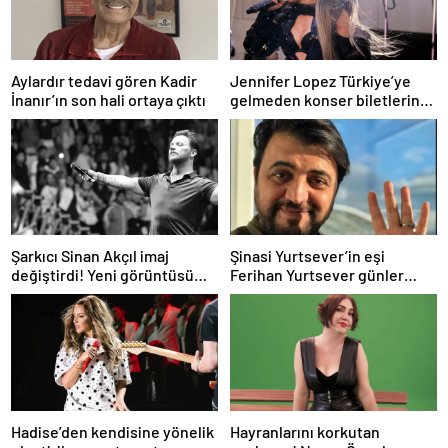
Aylardır tedavi gören Kadir
Jennifer Lopez Türkiye’ye
İnanır’ın son hali ortaya çıktı
gelmeden konser biletlerine
zam geldi
Şarkıcı Sinan Akçıl imaj
Şinasi Yurtsever’in eşi
değiştirdi! Yeni görüntüsü
Ferihan Yurtsever günler
gündem oldu
sonra paylaşım yaptı
Hadise’den kendisine yönelik
Hayranlarını korkutan