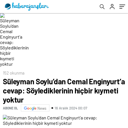
152 okunma
Süleyman Soylu’dan Cemal Enginyurt’a
cevap: Söylediklerinin hiçbir kıymeti
yoktur
16 Aralık 2024 00:07
ABONE OL
News