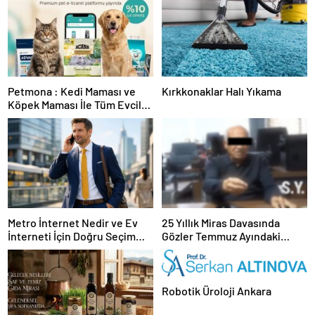
Petmona : Kedi Maması ve
Kırkkonaklar Halı Yıkama
Köpek Maması İle Tüm Evcil
Hayvan Ürünleri
Metro İnternet Nedir ve Ev
25 Yıllık Miras Davasında
İnterneti İçin Doğru Seçim
Gözler Temmuz Ayındaki
Nasıl Yapılır
Karar Duruşmasına Çevrildi
Robotik Üroloji Ankara