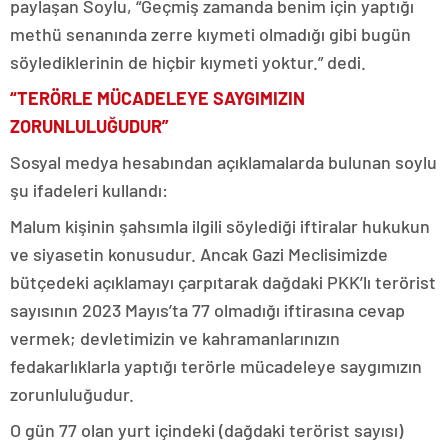
paylaşan Soylu, “Geçmiş zamanda benim için yaptığı
methü senanında zerre kıymeti olmadığı gibi bugün
söylediklerinin de hiçbir kıymeti yoktur.” dedi.
“TERÖRLE MÜCADELEYE SAYGIMIZIN
ZORUNLULUĞUDUR”
Sosyal medya hesabından açıklamalarda bulunan soylu
şu ifadeleri kullandı:
Malum kişinin şahsımla ilgili söylediği iftiralar hukukun
ve siyasetin konusudur. Ancak Gazi Meclisimizde
bütçedeki açıklamayı çarpıtarak dağdaki PKK’lı terörist
sayısının 2023 Mayıs’ta 77 olmadığı iftirasına cevap
vermek; devletimizin ve kahramanlarınızın
fedakarlıklarla yaptığı terörle mücadeleye saygımızın
zorunluluğudur.
O gün 77 olan yurt içindeki (dağdaki terörist sayısı)