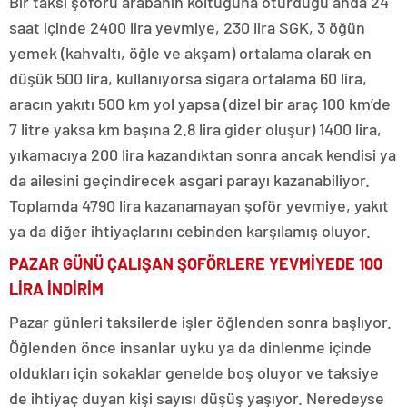
Bir taksi şoförü arabanın koltuğuna oturduğu anda 24
saat içinde 2400 lira yevmiye, 230 lira SGK, 3 öğün
yemek (kahvaltı, öğle ve akşam) ortalama olarak en
düşük 500 lira, kullanıyorsa sigara ortalama 60 lira,
aracın yakıtı 500 km yol yapsa (dizel bir araç 100 km’de
7 litre yaksa km başına 2.8 lira gider oluşur) 1400 lira,
yıkamacıya 200 lira kazandıktan sonra ancak kendisi ya
da ailesini geçindirecek asgari parayı kazanabiliyor.
Toplamda 4790 lira kazanamayan şoför yevmiye, yakıt
ya da diğer ihtiyaçlarını cebinden karşılamış oluyor.
PAZAR GÜNÜ ÇALIŞAN ŞOFÖRLERE YEVMİYEDE 100
LİRA İNDİRİM
Pazar günleri taksilerde işler öğlenden sonra başlıyor.
Öğlenden önce insanlar uyku ya da dinlenme içinde
oldukları için sokaklar genelde boş oluyor ve taksiye
de ihtiyaç duyan kişi sayısı düşüş yaşıyor. Neredeyse