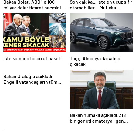
Bakan Bolat: ABD ile 100
Son dakika… İşte en ucuz sıfır
milyar dolar ticaret hacmini
otomobiller… Mutlaka
gerçekleştirebiliriz
pazarlık edin
İşte kamuda tasarruf paketi
Togg, Almanya’da satışa
çıkacak
Bakan Uraloğlu açıkladı:
Engelli vatandaşların tüm
ulaşım ihtiyaçlarını
karşılayacağız
Bakan Yumaklı açıkladı:318
bin genetik materyal, gen
bankalarımızda koruma
altında