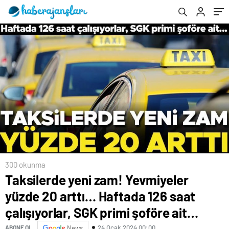
primi şoföre ait…
300 okunma
Taksilerde yeni zam! Yevmiyeler
yüzde 20 arttı… Haftada 126 saat
çalışıyorlar, SGK primi şoföre ait…
24 Ocak 2024 00:00
ABONE OL
News