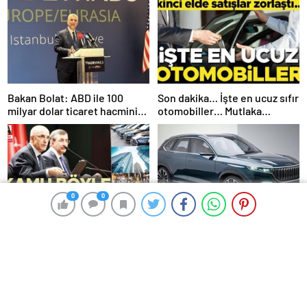
Bakan Bolat: ABD ile 100
Son dakika… İşte en ucuz sıfır
milyar dolar ticaret hacmini
otomobiller… Mutlaka
gerçekleştirebiliriz
pazarlık edin
0
0
0
0
İşte kamuda tasarruf paketi
Togg, Almanya’da satışa
çıkacak
Bakan Uraloğlu açıkladı:
Engelli vatandaşların tüm
ulaşım ihtiyaçlarını
karşılayacağız