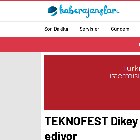
Son Dakika
Servisler
Gündem
TEKNOFEST Dikey İ
ediyor