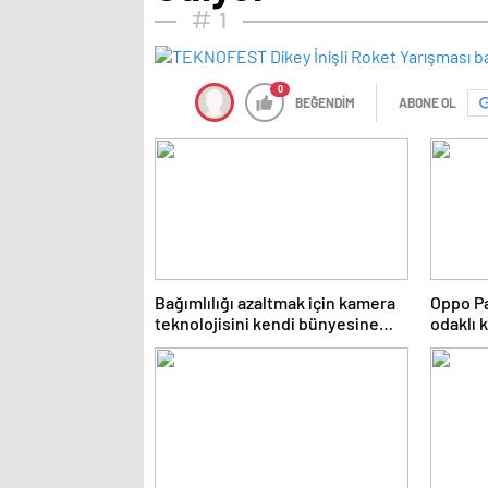
1
0
BEĞENDİM
ABONE OL
Bağımlılığı azaltmak için kamera
Oppo Pa
teknolojisini kendi bünyesine
odaklı k
taşıyor