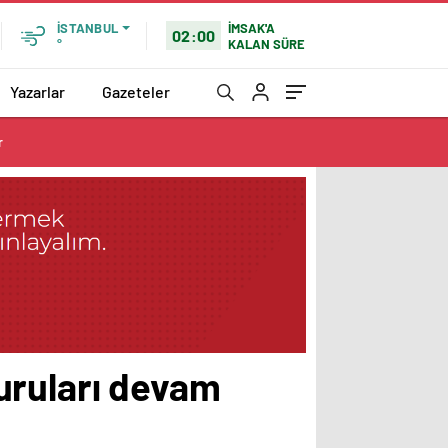
İMSAK'A
İSTANBUL
02:00
KALAN SÜRE
°
Yazarlar
Gazeteler
r
uruları devam