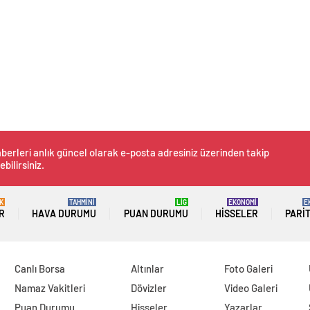
berleri anlık güncel olarak e-posta adresiniz üzerinden takip
ebilirsiniz.
K
TAHMİNİ
LİG
EKONOMİ
E
R
HAVA DURUMU
PUAN DURUMU
HISSELER
PARI
Canlı Borsa
Altınlar
Foto Galeri
Namaz Vakitleri
Dövizler
Video Galeri
Puan Durumu
Hisseler
Yazarlar