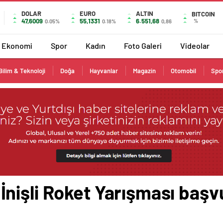
DOLAR
EURO
ALTIN
BITCOIN
47,6009
55,1331
6.551,68
%
0.05%
0.18%
0,86
Ekonomi
Spor
Kadın
Foto Galeri
Videolar
Bilim & Teknoloji
Doğa
Hayvanlar
Magazin
Otomobil
Spo
nişli Roket Yarışması başv