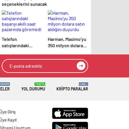
seçeneklerini sunacak
Telefon
Harman, Masimo’yu
satışlarındaki
350 milyon dolara
başarıyı akıllı saat
satın aldığını
pazarında göremedi
duyurdu
KONOMİ
TRAFİK
CANLI
TELER
YOL DURUMU
KRIPTO PARALAR
Üye Giriş
Üye Kayıt
Şifremi Unuttum