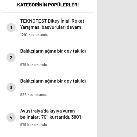
KATEGORİNİN POPÜLERLERİ
TEKNOFEST Dikey İnişli Roket
Yarışması başvuruları devam
1
ediyor
1291 kez okundu
Balıkçıların ağına bir dev takıldı
2
979 kez okundu
Balıkçıların ağına bir dev takıldı
3
935 kez okundu
Avustralya’da kıyıya vuran
balinalar: 70’i kurtarıldı, 380’i
4
öldü
876 kez okundu