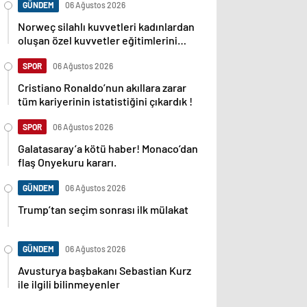
GÜNDEM
06 Ağustos 2026
Norweç silahlı kuvvetleri kadınlardan
oluşan özel kuvvetler eğitimlerini
başlattı.
SPOR
06 Ağustos 2026
Cristiano Ronaldo’nun akıllara zarar
tüm kariyerinin istatistiğini çıkardık !
SPOR
06 Ağustos 2026
Galatasaray’a kötü haber! Monaco’dan
flaş Onyekuru kararı.
GÜNDEM
06 Ağustos 2026
Trump’tan seçim sonrası ilk mülakat
GÜNDEM
06 Ağustos 2026
Avusturya başbakanı Sebastian Kurz
ile ilgili bilinmeyenler