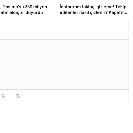
, Masimo’yu 350 milyon
İnstagram takipçi gizleme! Takip
satın aldığını duyurdu
edilenler nasıl gizlenir? Kapatma
özelliği geldi! Takipçilerimi kimler
görebilir?