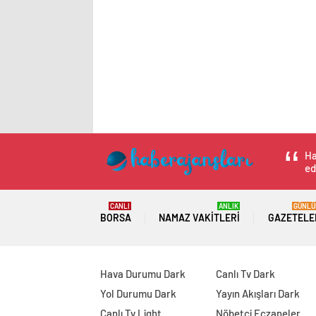
Ha
ed
CANLI
ANLIK
GÜNLÜ
BORSA
NAMAZ VAKITLERI
GAZETELE
Hava Durumu Dark
Canlı Tv Dark
Yol Durumu Dark
Yayın Akışları Dark
Canlı Tv Light
Nöbetçi Eczaneler