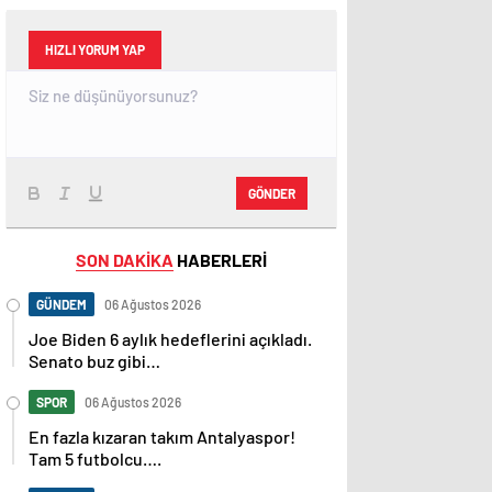
HIZLI YORUM YAP
GÖNDER
SON DAKİKA
HABERLERİ
GÜNDEM
06 Ağustos 2026
Joe Biden 6 aylık hedeflerini açıkladı.
Senato buz gibi…
SPOR
06 Ağustos 2026
En fazla kızaran takım Antalyaspor!
Tam 5 futbolcu….